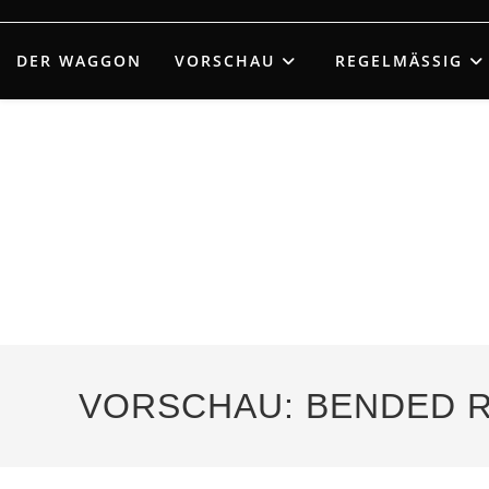
Zum
Inhalt
DER WAGGON
VORSCHAU
REGELMÄSSIG
springen
VORSCHAU: BENDED RE