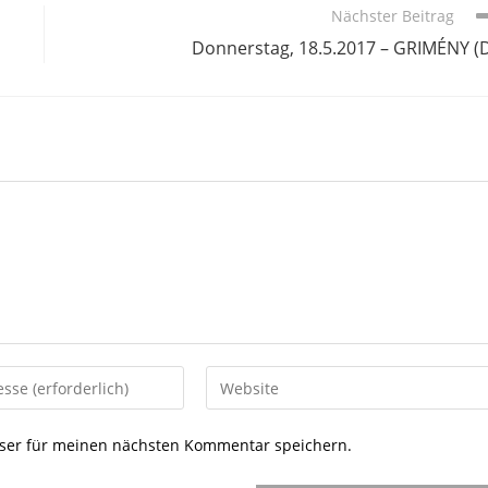
Nächster Beitrag
Donnerstag, 18.5.2017 – GRIMÉNY (
Gib
deine
Website-
ser für meinen nächsten Kommentar speichern.
URL
ein