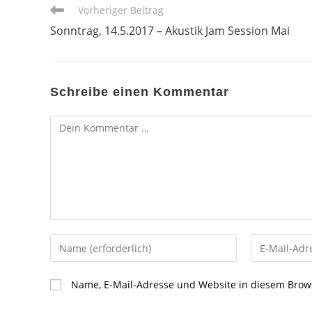
Weitere
Vorheriger Beitrag
Artikel
Sonntrag, 14.5.2017 – Akustik Jam Session Mai
ansehen
Schreibe einen Kommentar
Kommentar
Gib
Gib
deinen
deine
Namen
E-
Name, E-Mail-Adresse und Website in diesem Brow
oder
Mail-
Benutzernamen
Adresse