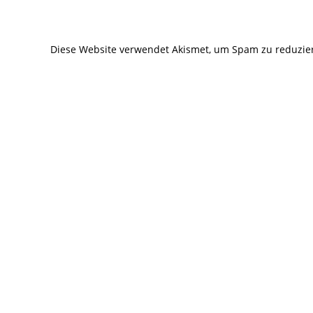
zum
zum
Kommentieren
Kommentier
Diese Website verwendet Akismet, um Spam zu reduzie
ein
ein