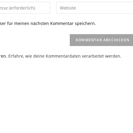
Gib
deine
Website-
ser für meinen nächsten Kommentar speichern.
URL
ein
(optional)
en
ren.
Erfahre, wie deine Kommentardaten verarbeitet werden.