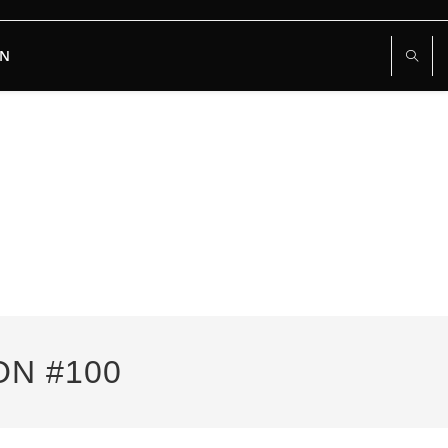
RN
ON #100