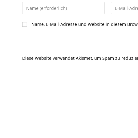
Gib
Gib
deinen
deine
Namen
E-
Name, E-Mail-Adresse und Website in diesem Brow
oder
Mail-
Benutzernamen
Adresse
zum
zum
Kommentieren
Kommentier
Diese Website verwendet Akismet, um Spam zu reduzie
ein
ein