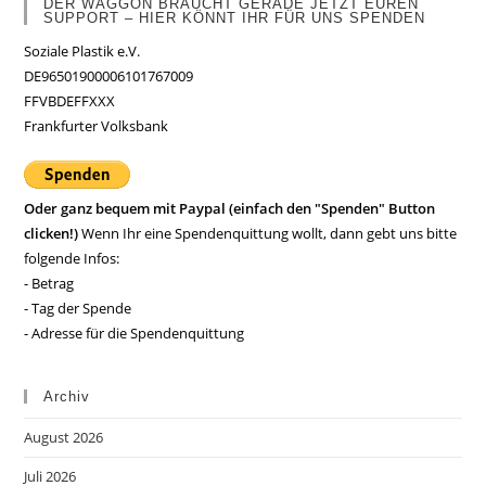
DER WAGGON BRAUCHT GERADE JETZT EUREN
SUPPORT – HIER KÖNNT IHR FÜR UNS SPENDEN
Soziale Plastik e.V.
DE96501900006101767009
FFVBDEFFXXX
Frankfurter Volksbank
Oder ganz bequem mit Paypal (einfach den "Spenden" Button
clicken!)
Wenn Ihr eine Spendenquittung wollt, dann gebt uns bitte
folgende Infos:
- Betrag
- Tag der Spende
- Adresse für die Spendenquittung
Archiv
August 2026
Juli 2026