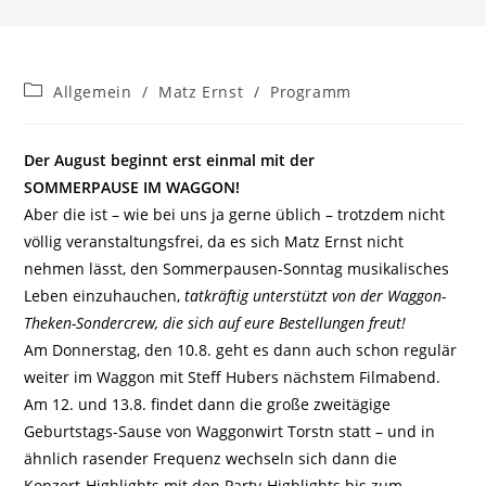
Beitrags-
Allgemein
/
Matz Ernst
/
Programm
Kategorie:
Der August beginnt erst einmal mit der
SOMMERPAUSE IM WAGGON!
Aber die ist – wie bei uns ja gerne üblich – trotzdem nicht
völlig veranstaltungsfrei, da es sich Matz Ernst nicht
nehmen lässt, den Sommerpausen-Sonntag musikalisches
Leben einzuhauchen,
tatkräftig unterstützt von der Waggon-
Theken-Sondercrew, die sich auf eure Bestellungen freut!
Am Donnerstag, den 10.8. geht es dann auch schon regulär
weiter im Waggon mit Steff Hubers nächstem Filmabend.
Am 12. und 13.8. findet dann die große zweitägige
Geburtstags-Sause von Waggonwirt Torstn statt – und in
ähnlich rasender Frequenz wechseln sich dann die
Konzert-Highlights mit den Party-Highlights bis zum