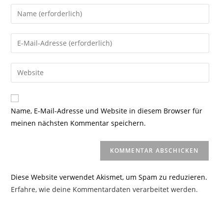
Gib
deinen
Namen
Gib
oder
deine
Benutzernamen
E-
Gib
zum
Mail-
deine
Kommentieren
Adresse
Website-
ein
zum
URL
Name, E-Mail-Adresse und Website in diesem Browser für
Kommentieren
ein
meinen nächsten Kommentar speichern.
ein
(optional)
Diese Website verwendet Akismet, um Spam zu reduzieren.
Erfahre, wie deine Kommentardaten verarbeitet werden.