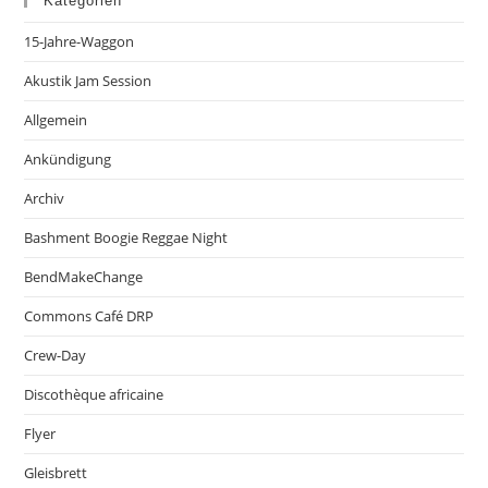
Kategorien
15-Jahre-Waggon
Akustik Jam Session
Allgemein
Ankündigung
Archiv
Bashment Boogie Reggae Night
BendMakeChange
Commons Café DRP
Crew-Day
Discothèque africaine
Flyer
Gleisbrett