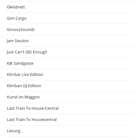
Gleisbrett
Grin Cargo
GroovySoundz
Jam Session
Just Can't GEt Enough
KJK Sandgasse
Klirrbar Live Edition
Klirrbarr DJ-Edition
Kunst im Waggon
Last Train To House-Central
Last Train To Housecentral
Lesung