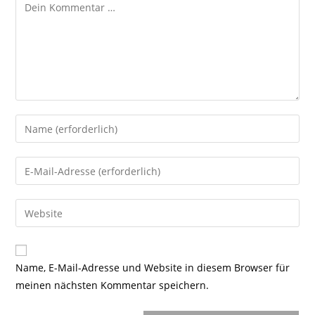
Kommentar
Gib
deinen
Namen
Gib
oder
deine
Benutzernamen
E-
Gib
zum
Mail-
deine
Kommentieren
Adresse
Website-
ein
zum
URL
Name, E-Mail-Adresse und Website in diesem Browser für
Kommentieren
ein
meinen nächsten Kommentar speichern.
ein
(optional)