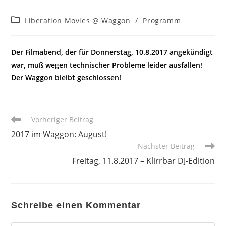
Beitrags-
Liberation Movies @ Waggon
/
Programm
Kategorie:
Der Filmabend, der für Donnerstag, 10.8.2017 angekündigt
war, muß wegen technischer Probleme leider ausfallen!
Der Waggon bleibt geschlossen!
Weitere
Vorheriger Beitrag
Artikel
2017 im Waggon: August!
ansehen
Nächster Beitrag
Freitag, 11.8.2017 – Klirrbar DJ-Edition
Schreibe einen Kommentar