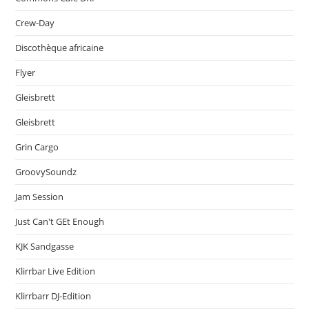
Crew-Day
Discothèque africaine
Flyer
Gleisbrett
Gleisbrett
Grin Cargo
GroovySoundz
Jam Session
Just Can't GEt Enough
KJK Sandgasse
Klirrbar Live Edition
Klirrbarr DJ-Edition