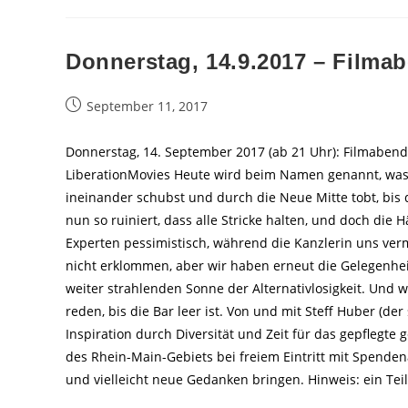
Donnerstag, 14.9.2017 – Filma
Beitrag
September 11, 2017
veröffentlicht:
Donnerstag, 14. September 2017 (ab 21 Uhr): Filmaben
LiberationMovies Heute wird beim Namen genannt, was
ineinander schubst und durch die Neue Mitte tobt, bi
nun so ruiniert, dass alle Stricke halten, und doch die 
Experten pessimistisch, während die Kanzlerin uns verm
nicht erklommen, aber wir haben erneut die Gelegenhei
weiter strahlenden Sonne der Alternativlosigkeit. Und 
reden, bis die Bar leer ist. Von und mit Steff Huber (d
Inspiration durch Diversität und Zeit für das gepflegt
des Rhein-Main-Gebiets bei freiem Eintritt mit Spende
und vielleicht neue Gedanken bringen. Hinweis: ein Teil