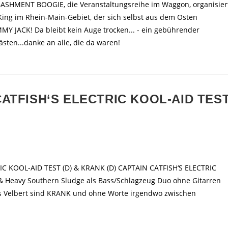
e BASHMENT BOOGIE, die Veranstaltungsreihe im Waggon, organisier
ng im Rhein-Main-Gebiet, der sich selbst aus dem Osten
MY JACK! Da bleibt kein Auge trocken... - ein gebührender
ästen...danke an alle, die da waren!
N CATFISH‘S ELECTRIC KOOL-AID TES
RIC KOOL-AID TEST (D) & KRANK (D) CAPTAIN CATFISH‘S ELECTRIC
 & Heavy Southern Sludge als Bass/Schlagzeug Duo ohne Gitarren
 aus Velbert sind KRANK und ohne Worte irgendwo zwischen