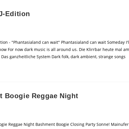
J-Edition
ition - "Phantasialand can wait" Phantasialand can wait Someday I'l
 now For now dark music is all around us. Die Klirrbar heute mal a
 Das ganzheitliche System Dark folk, dark ambient, strange songs
t Boogie Reggae Night
ogie Reggae Night Bashment Boogie Closing Party Sonne! Mainufer