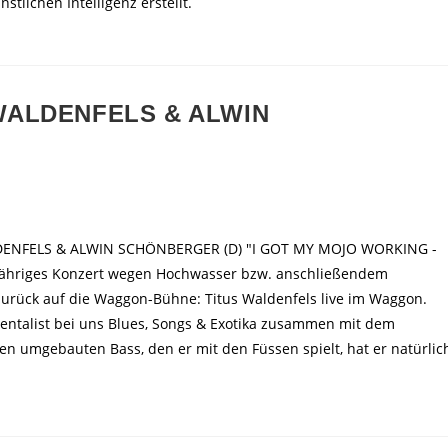
tlichen Intelligenz erstellt.
S WALDENFELS & ALWIN
WALDENFELS & ALWIN SCHÖNBERGER (D) "I GOT MY MOJO WORKING -
jähriges Konzert wegen Hochwasser bzw. anschließendem
 zurück auf die Waggon-Bühne: Titus Waldenfels live im Waggon.
entalist bei uns Blues, Songs & Exotika zusammen mit dem
nen umgebauten Bass, den er mit den Füssen spielt, hat er natürlic