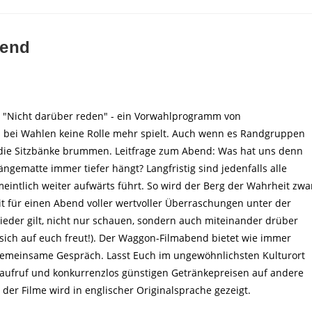
bend
d "Nicht darüber reden" - ein Vorwahlprogramm von
 bei Wahlen keine Rolle mehr spielt. Auch wenn es Randgruppen
s die Sitzbänke brummen. Leitfrage zum Abend: Was hat uns denn
Hängematte immer tiefer hängt? Langfristig sind jedenfalls alle
eintlich weiter aufwärts führt. So wird der Berg der Wahrheit zwa
t für einen Abend voller wertvoller Überraschungen unter der
wieder gilt, nicht nur schauen, sondern auch miteinander drüber
er sich auf euch freut!). Der Waggon-Filmabend bietet wie immer
e gemeinsame Gespräch. Lasst Euch im ungewöhnlichsten Kulturort
naufruf und konkurrenzlos günstigen Getränkepreisen auf andere
 der Filme wird in englischer Originalsprache gezeigt.