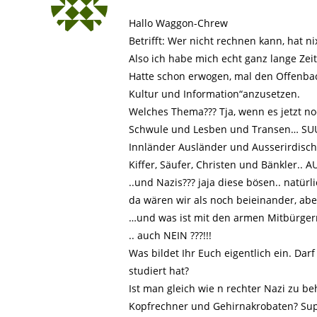
Hallo Waggon-Chrew
Betrifft: Wer nicht rechnen kann, hat n
Also ich habe mich echt ganz lange Zeit
Hatte schon erwogen, mal den Offenba
Kultur und Information“anzusetzen.
Welches Thema??? Tja, wenn es jetzt noch
Schwule und Lesben und Transen… SU
Innländer Ausländer und Ausserirdisc
Kiffer, Säufer, Christen und Bänkler..
..und Nazis??? jaja diese bösen.. natürl
da wären wir als noch beieinander, abe
…und was ist mit den armen Mitbürgern
.. auch NEIN ???!!!
Was bildet Ihr Euch eigentlich ein. D
studiert hat?
Ist man gleich wie n rechter Nazi zu b
Kopfrechner und Gehirnakrobaten? Supe