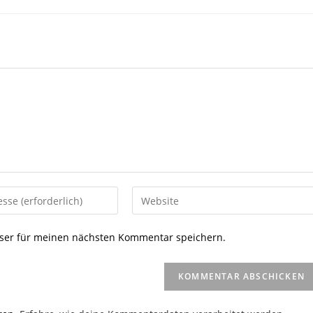
Gib
deine
Website-
ser für meinen nächsten Kommentar speichern.
URL
ein
(optional)
en