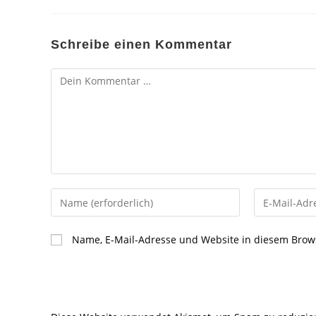
Schreibe einen Kommentar
Kommentar
Gib
Gib
deinen
deine
Namen
E-
Name, E-Mail-Adresse und Website in diesem Brow
oder
Mail-
Benutzernamen
Adresse
zum
zum
Kommentieren
Kommentier