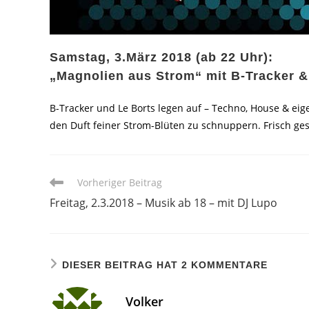
Samstag, 3.März 2018 (ab 22 Uhr):
„Magnolien aus Strom“ mit B-Tracker &
B-Tracker und Le Borts legen auf – Techno, House & eig
den Duft feiner Strom-Blüten zu schnuppern. Frisch gesc
Weitere
Vorheriger Beitrag
Artikel
Freitag, 2.3.2018 – Musik ab 18 – mit DJ Lupo
ansehen
DIESER BEITRAG HAT 2 KOMMENTARE
Volker