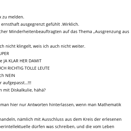
ix zu melden.
 ernsthaft ausgegrenzt gefühlt .Wirklich.
cher Minderheitenbeauftragten auf das Thema „Ausgrenzung aus
 nicht klingelt, weis ich auch nicht weiter.
UPER
he JA KLAR HER DAMIT
 AUCH RICHTIG TOLLE LEUTE
ich NEIN
r aufgepasst…!!!
 mit Diskalkulie, hähä?
arf man hier nur Antworten hinterlassen, wenn man Mathematik
ehandeln, nämlich mit Ausschluss aus dem Kreis der erlesenen
rintellektuelle dürfen was schreiben, und die vom Leben