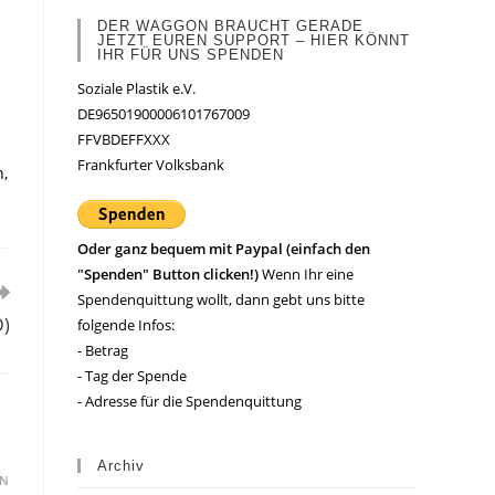
DER WAGGON BRAUCHT GERADE
JETZT EUREN SUPPORT – HIER KÖNNT
IHR FÜR UNS SPENDEN
Soziale Plastik e.V.
DE96501900006101767009
FFVBDEFFXXX
Frankfurter Volksbank
n,
Oder ganz bequem mit Paypal (einfach den
"Spenden" Button clicken!)
Wenn Ihr eine
Spendenquittung wollt, dann gebt uns bitte
D)
folgende Infos:
- Betrag
- Tag der Spende
- Adresse für die Spendenquittung
Archiv
EN