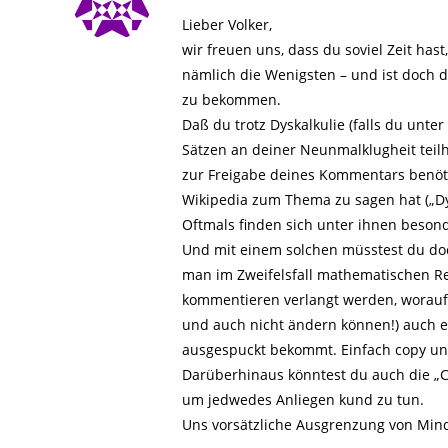
Lieber Volker,
wir freuen uns, dass du soviel Zeit ha
nämlich die Wenigsten – und ist doch di
zu bekommen.
Daß du trotz Dyskalkulie (falls du unte
Sätzen an deiner Neunmalklugheit teilh
zur Freigabe deines Kommentars benötig
Wikipedia zum Thema zu sagen hat („Dys
Oftmals finden sich unter ihnen beson
Und mit einem solchen müsstest du doc
man im Zweifelsfall mathematischen Re
kommentieren verlangt werden, worauf w
und auch nicht ändern können!) auch 
ausgespuckt bekommt. Einfach copy und
Darüberhinaus könntest du auch die „C-B
um jedwedes Anliegen kund zu tun.
Uns vorsätzliche Ausgrenzung von Minde