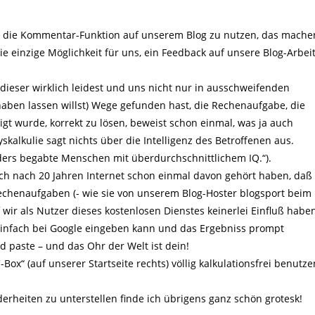
st, die Kommentar-Funktion auf unserem Blog zu nutzen, das mache
e einzige Möglichkeit für uns, ein Feedback auf unsere Blog-Arbei
r dieser wirklich leidest und uns nicht nur in ausschweifenden
aben lassen willst) Wege gefunden hast, die Rechenaufgabe, die
t wurde, korrekt zu lösen, beweist schon einmal, was ja auch
kalkulie sagt nichts über die Intelligenz des Betroffenen aus.
ders begabte Menschen mit überdurchschnittlichem IQ.“).
h nach 20 Jahren Internet schon einmal davon gehört haben, daß
chenaufgaben (- wie sie von unserem Blog-Hoster blogsport beim
ir als Nutzer dieses kostenlosen Dienstes keinerlei Einfluß habe
einfach bei Google eingeben kann und das Ergebniss prompt
 paste – und das Ohr der Welt ist dein!
ox“ (auf unserer Startseite rechts) völlig kalkulationsfrei benutze
rheiten zu unterstellen finde ich übrigens ganz schön grotesk!