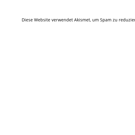
zum
zum
Kommentieren
Kommentier
Diese Website verwendet Akismet, um Spam zu reduzie
ein
ein