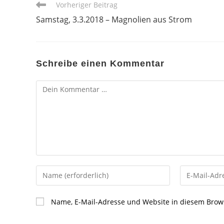
Weitere
Vorheriger Beitrag
Artikel
Samstag, 3.3.2018 – Magnolien aus Strom
ansehen
Schreibe einen Kommentar
Kommentar
Gib
Gib
deinen
deine
Namen
E-
Name, E-Mail-Adresse und Website in diesem Brow
oder
Mail-
Benutzernamen
Adresse