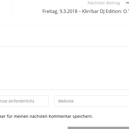
Nächster Beitrag
Freitag, 9.3.2018 – Klirrbar DJ Edition: O.
Gib
deine
Website-
ser für meinen nächsten Kommentar speichern.
URL
ein