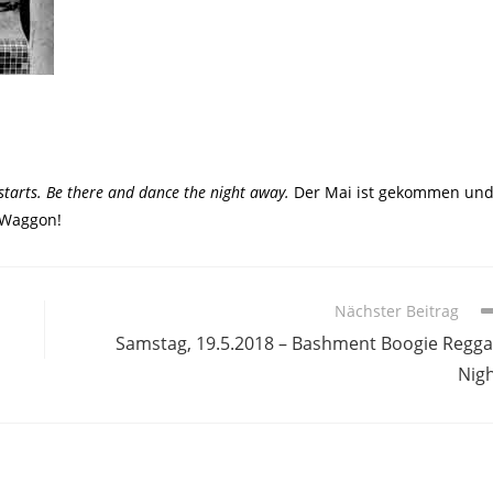
 starts. Be there and dance the night away.
Der Mai ist gekommen un
 Waggon!
Nächster Beitrag
Samstag, 19.5.2018 – Bashment Boogie Regg
Nig