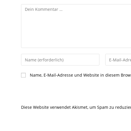
Kommentar
Gib
Gib
deinen
deine
Namen
E-
Name, E-Mail-Adresse und Website in diesem Brow
oder
Mail-
Benutzernamen
Adresse
zum
zum
Kommentieren
Kommentier
Diese Website verwendet Akismet, um Spam zu reduzie
ein
ein