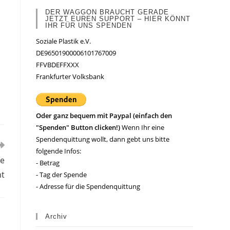
DER WAGGON BRAUCHT GERADE
JETZT EUREN SUPPORT – HIER KÖNNT
IHR FÜR UNS SPENDEN
Soziale Plastik e.V.
DE96501900006101767009
FFVBDEFFXXX
Frankfurter Volksbank
d
Oder ganz bequem mit Paypal (einfach den
"Spenden" Button clicken!)
Wenn Ihr eine
Spendenquittung wollt, dann gebt uns bitte
folgende Infos:
ae
- Betrag
ht
- Tag der Spende
- Adresse für die Spendenquittung
Archiv