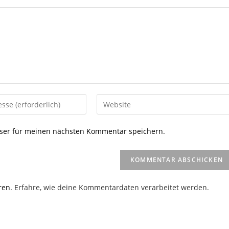
Gib
deine
Website-
ser für meinen nächsten Kommentar speichern.
URL
ein
(optional)
en
ren.
Erfahre, wie deine Kommentardaten verarbeitet werden.