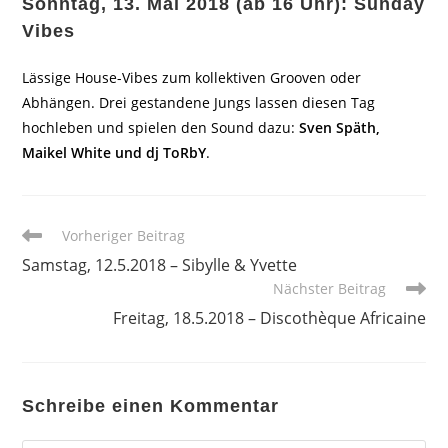
Sonntag, 13. Mai 2018 (ab 16 Uhr): Sunday
Vibes
Lässige House-Vibes zum kollektiven Grooven oder
Abhängen. Drei gestandene Jungs lassen diesen Tag
hochleben und spielen den Sound dazu:
Sven Späth,
Maikel White und dj ToRbY
.
Weitere
Vorheriger Beitrag
Artikel
Samstag, 12.5.2018 – Sibylle & Yvette
ansehen
Nächster Beitrag
Freitag, 18.5.2018 – Discothèque Africaine
Schreibe einen Kommentar