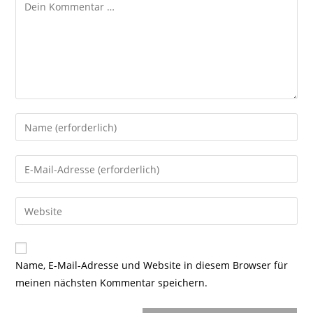
Kommentar
Gib
deinen
Namen
Gib
oder
deine
Benutzernamen
E-
Gib
zum
Mail-
deine
Kommentieren
Adresse
Website-
ein
zum
URL
Name, E-Mail-Adresse und Website in diesem Browser für
Kommentieren
ein
meinen nächsten Kommentar speichern.
ein
(optional)