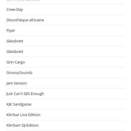
Crew-Day
Discothèque africaine
Flyer
Gleisbrett
Gleisbrett
Grin Cargo
GroovySoundz
Jam Session
Just Can't GEt Enough
KJK Sandgasse
Klirrbar Live Edition
Klirrbarr DJ-Edition