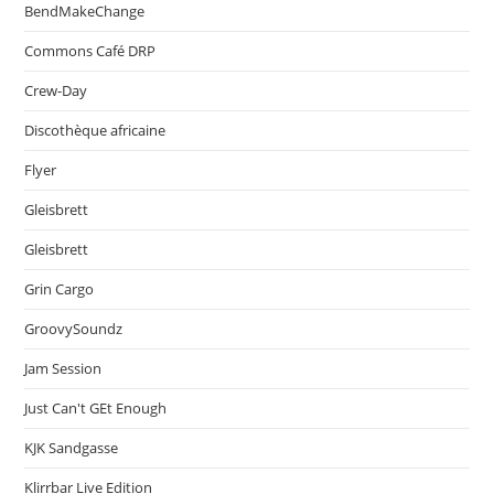
BendMakeChange
Commons Café DRP
Crew-Day
Discothèque africaine
Flyer
Gleisbrett
Gleisbrett
Grin Cargo
GroovySoundz
Jam Session
Just Can't GEt Enough
KJK Sandgasse
Klirrbar Live Edition