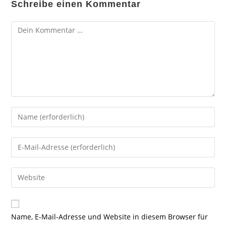
Schreibe einen Kommentar
Kommentar
Gib
deinen
Namen
Gib
oder
deine
Benutzernamen
E-
Gib
zum
Mail-
deine
Kommentieren
Adresse
Website-
ein
zum
URL
Name, E-Mail-Adresse und Website in diesem Browser für
Kommentieren
ein