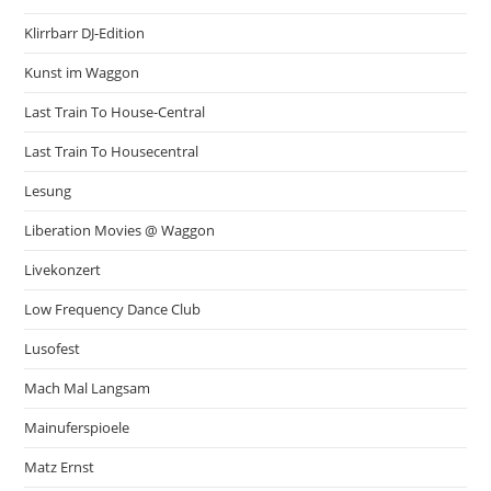
Klirrbarr DJ-Edition
Kunst im Waggon
Last Train To House-Central
Last Train To Housecentral
Lesung
Liberation Movies @ Waggon
Livekonzert
Low Frequency Dance Club
Lusofest
Mach Mal Langsam
Mainuferspioele
Matz Ernst