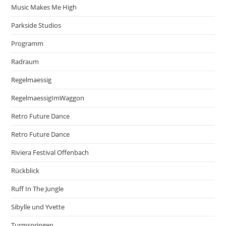
Music Makes Me High
Parkside Studios
Programm
Radraum
Regelmaessig
RegelmaessigImWaggon
Retro Future Dance
Retro Future Dance
Riviera Festival Offenbach
Rückblick
Ruff In The Jungle
Sibylle und Yvette
Turmspringen