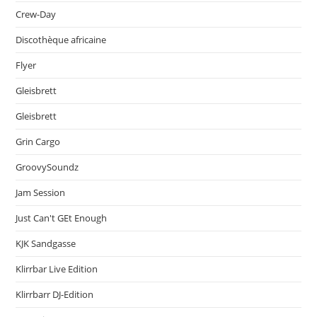
Crew-Day
Discothèque africaine
Flyer
Gleisbrett
Gleisbrett
Grin Cargo
GroovySoundz
Jam Session
Just Can't GEt Enough
KJK Sandgasse
Klirrbar Live Edition
Klirrbarr DJ-Edition