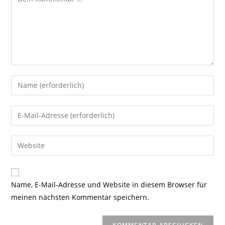
Gib
deinen
Namen
Gib
oder
deine
Benutzernamen
E-
Gib
zum
Mail-
deine
Kommentieren
Adresse
Website-
ein
zum
URL
Name, E-Mail-Adresse und Website in diesem Browser für
Kommentieren
ein
meinen nächsten Kommentar speichern.
ein
(optional)