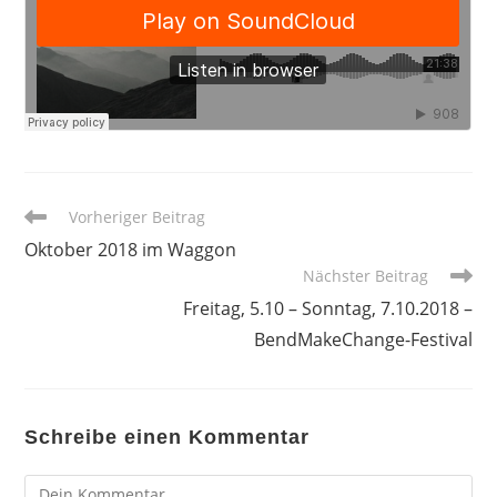
Weitere
Vorheriger Beitrag
Artikel
Oktober 2018 im Waggon
ansehen
Nächster Beitrag
Freitag, 5.10 – Sonntag, 7.10.2018 –
BendMakeChange-Festival
Schreibe einen Kommentar
Kommentar