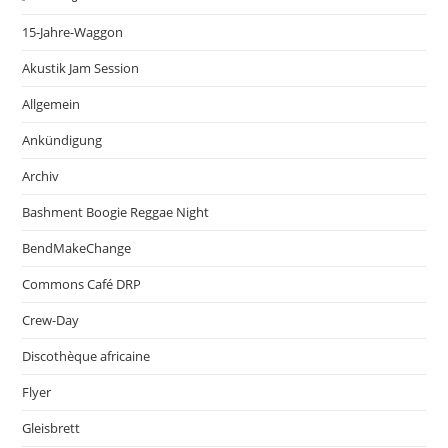
15-Jahre-Waggon
Akustik Jam Session
Allgemein
Ankündigung
Archiv
Bashment Boogie Reggae Night
BendMakeChange
Commons Café DRP
Crew-Day
Discothèque africaine
Flyer
Gleisbrett