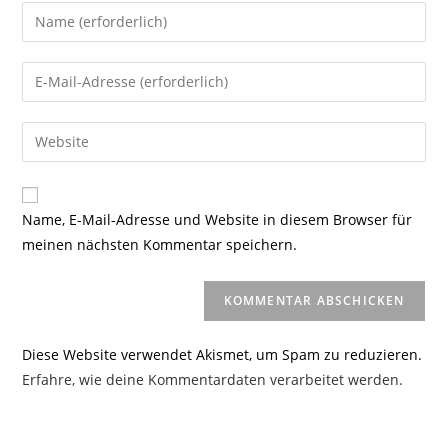
Gib
deinen
Namen
Gib
oder
deine
Benutzernamen
E-
Gib
zum
Mail-
deine
Kommentieren
Adresse
Website-
ein
zum
URL
Name, E-Mail-Adresse und Website in diesem Browser für
Kommentieren
ein
meinen nächsten Kommentar speichern.
ein
(optional)
Diese Website verwendet Akismet, um Spam zu reduzieren.
Erfahre, wie deine Kommentardaten verarbeitet werden.