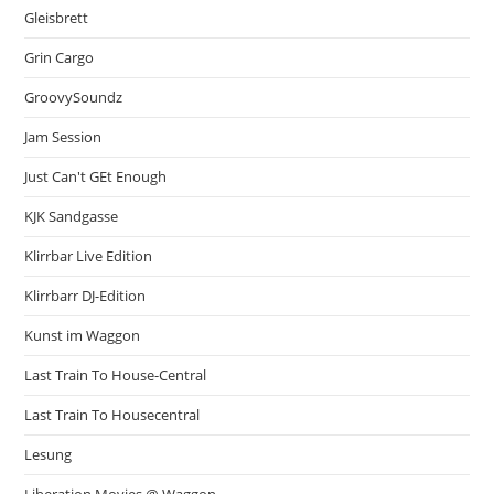
Gleisbrett
Grin Cargo
GroovySoundz
Jam Session
Just Can't GEt Enough
KJK Sandgasse
Klirrbar Live Edition
Klirrbarr DJ-Edition
Kunst im Waggon
Last Train To House-Central
Last Train To Housecentral
Lesung
Liberation Movies @ Waggon