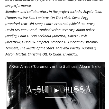
live performance.
​Members and collaborators in the project include; Angela Chan
(Tomorrow We Sail, Lanterns On The Lake), Owen Pegg
(Hundred Year Old Man), Claire Brentnall (Shield Patterns),
David McLean (Gnod, Tombed Vision Records), Aidan Baker
(Nadja), Colin H. van Eeckhout (Amenra), Gareth Davis
(Merzbow, Oiseaux-Tempete), Frédéric D. Oberland (Oiseaux-
Tempete, The Rustle of the Stars, FareWell Poetry, FOUDRE!),
Aaron Martin, Christine Ott, Jo Quail, TJ Fairfax.
A-Sun Amissa 'Ceremony in the Stillness' Album Trailer