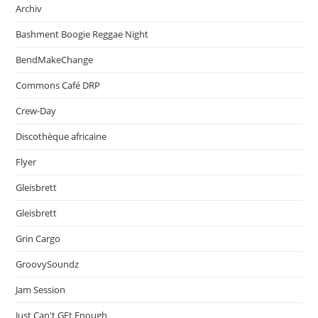
Archiv
Bashment Boogie Reggae Night
BendMakeChange
Commons Café DRP
Crew-Day
Discothèque africaine
Flyer
Gleisbrett
Gleisbrett
Grin Cargo
GroovySoundz
Jam Session
Just Can't GEt Enough