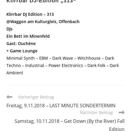
Klirrbar DJ-Edition „313“
Klirrbar DJ Edition – 313
@Waggon am Kulturgleis, Offenbach
DJs
Ein Bett im Minenfeld
Gast: Ouchène
+ Game Lounge
Minimal Synth – EBM – Dark Wave – Witchhouse – Dark
Techno – Industrial – Power Electronics – Dark Folk – Dark
Ambient
Weitere
Vorheriger Beitrag
Artikel
Freitag, 9.11.2018 – LAST MINUTE SONDERTERMIN
ansehen
Nächster Beitrag
Samstag, 10.11.2018 – Get Down (By the River) Fall
Edition