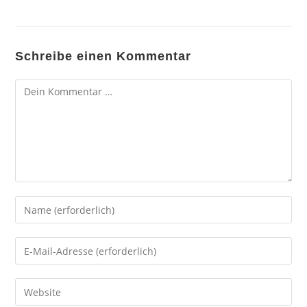
Schreibe einen Kommentar
Kommentar
Gib
deinen
Namen
Gib
oder
deine
Benutzernamen
E-
Gib
zum
Mail-
deine
Kommentieren