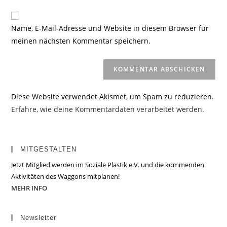
Adresse
Website-
ein
zum
URL
Name, E-Mail-Adresse und Website in diesem Browser für
Kommentieren
ein
meinen nächsten Kommentar speichern.
ein
(optional)
Diese Website verwendet Akismet, um Spam zu reduzieren.
Erfahre, wie deine Kommentardaten verarbeitet werden.
MITGESTALTEN
Jetzt Mitglied werden im Soziale Plastik e.V. und die kommenden
Aktivitäten des Waggons mitplanen!
MEHR INFO
Newsletter