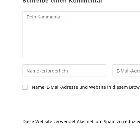
Schreibe einen Kommentar
Kommentar
Gib
Gib
deinen
deine
Namen
E-
Name, E-Mail-Adresse und Website in diesem Brow
oder
Mail-
Benutzernamen
Adresse
zum
zum
Kommentieren
Kommentier
Diese Website verwendet Akismet, um Spam zu reduzie
ein
ein