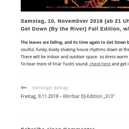
Samstag, 10. Novembver 2018 (ab 21 Uh
Get Down (By the River) Fall Edition, w
The leaves are falling, and its time again to Get Down 
soulful, funky, booty shaking house rhythms down at t
There will be indoor and outdoor space- so dress warm 
To hear more of Friar Tuck’s sound,
check here
and get 
Weitere
Vorheriger Beitrag
Artikel
Freitag, 9.11.2018 – Klirrbar DJ-Edition „313″
ansehen