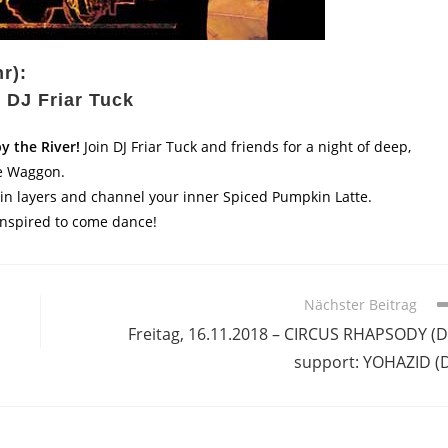
r):
/ DJ Friar Tuck
by the River!
Join DJ Friar Tuck and friends for a night of deep,
he Waggon.
in layers and channel your inner Spiced Pumpkin Latte.
inspired to come dance!
Nächster Beitrag
Freitag, 16.11.2018 – CIRCUS RHAPSODY (D
support: YOHAZID (