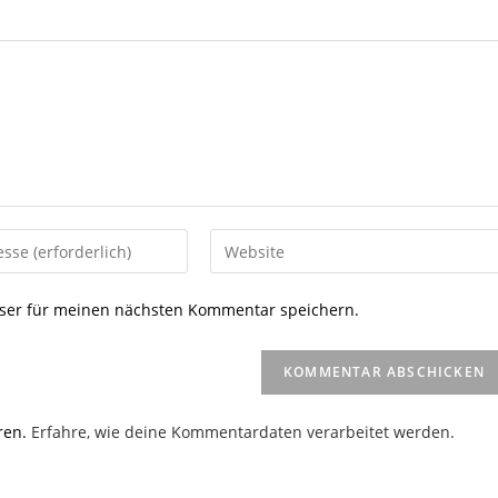
Gib
deine
Website-
ser für meinen nächsten Kommentar speichern.
URL
ein
(optional)
en
ren.
Erfahre, wie deine Kommentardaten verarbeitet werden.