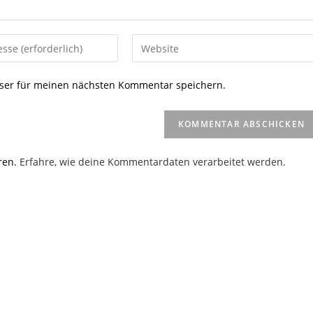
Gib
deine
Website-
ser für meinen nächsten Kommentar speichern.
URL
ein
(optional)
en
ren.
Erfahre, wie deine Kommentardaten verarbeitet werden.