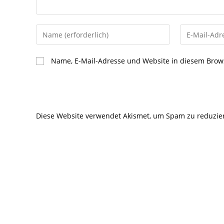
Gib
Gib
deinen
deine
Namen
E-
Name, E-Mail-Adresse und Website in diesem Brow
oder
Mail-
Benutzernamen
Adresse
zum
zum
Kommentieren
Kommentier
Diese Website verwendet Akismet, um Spam zu reduzie
ein
ein