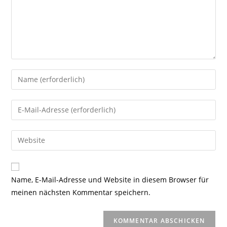
Gib
deinen
Namen
Gib
oder
deine
Benutzernamen
E-
Gib
zum
Mail-
deine
Kommentieren
Adresse
Website-
ein
zum
URL
Name, E-Mail-Adresse und Website in diesem Browser für
Kommentieren
ein
meinen nächsten Kommentar speichern.
ein
(optional)