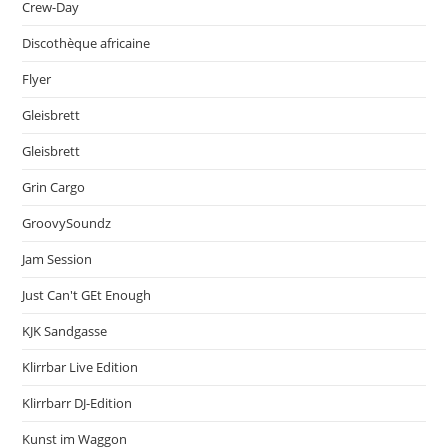
Crew-Day
Discothèque africaine
Flyer
Gleisbrett
Gleisbrett
Grin Cargo
GroovySoundz
Jam Session
Just Can't GEt Enough
KJK Sandgasse
Klirrbar Live Edition
Klirrbarr DJ-Edition
Kunst im Waggon