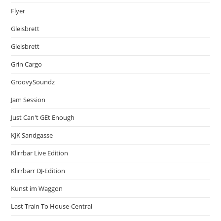
Flyer
Gleisbrett
Gleisbrett
Grin Cargo
GroovySoundz
Jam Session
Just Can't GEt Enough
KJK Sandgasse
Klirrbar Live Edition
Klirrbarr DJ-Edition
Kunst im Waggon
Last Train To House-Central