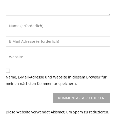
Gib
deinen
Namen
Gib
oder
deine
Benutzernamen
E-
Gib
zum
Mail-
deine
Kommentieren
Adresse
Website-
ein
zum
URL
Name, E-Mail-Adresse und Website in diesem Browser für
Kommentieren
ein
meinen nächsten Kommentar speichern.
ein
(optional)
Diese Website verwendet Akismet, um Spam zu reduzieren.