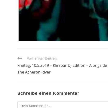
Weitere
Vorheriger Beitrag
Artikel
Freitag, 10.5.2019 – Klirrbar DJ Edition – Alongside
ansehen
The Acheron River
Schreibe einen Kommentar
Kommentar