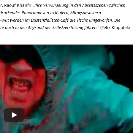
r, Raouf Khanfir „
Ihre Verwurzelung in den Abseitsszenen zwischen
druckendes Panorama von Irrläufern, Alltagsdesastern,
Wut werden im Existenzialisten-Café die Tische umgeworfen. Die
nte auch in den Abgrund der Selbstzerstörung führen.
“ (Felix Klopotek/