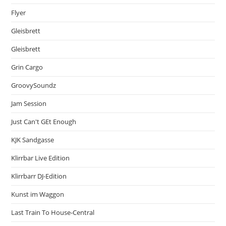
Flyer
Gleisbrett
Gleisbrett
Grin Cargo
GroovySoundz
Jam Session
Just Can't GEt Enough
KJK Sandgasse
Klirrbar Live Edition
Klirrbarr DJ-Edition
Kunst im Waggon
Last Train To House-Central