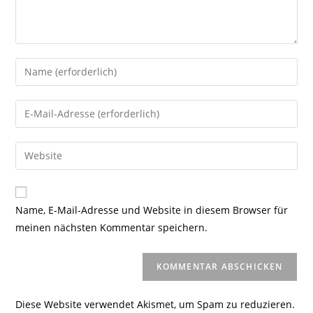
Gib
deinen
Namen
Gib
oder
deine
Benutzernamen
E-
Gib
zum
Mail-
deine
Kommentieren
Adresse
Website-
ein
zum
URL
Name, E-Mail-Adresse und Website in diesem Browser für
Kommentieren
ein
meinen nächsten Kommentar speichern.
ein
(optional)
Diese Website verwendet Akismet, um Spam zu reduzieren.