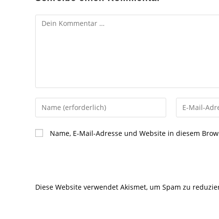
Kommentar
Gib
Gib
deinen
deine
Namen
E-
Name, E-Mail-Adresse und Website in diesem Brow
oder
Mail-
Benutzernamen
Adresse
zum
zum
Kommentieren
Kommentier
Diese Website verwendet Akismet, um Spam zu reduzie
ein
ein