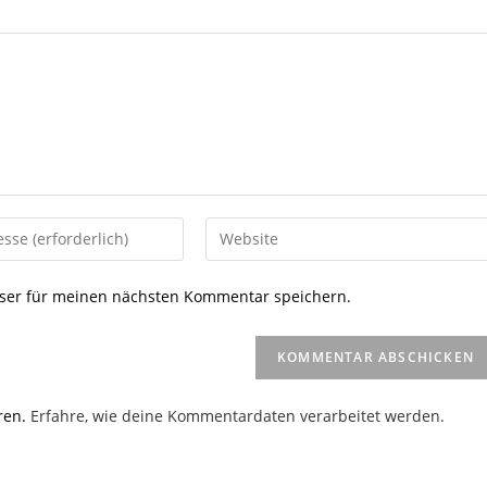
Gib
deine
Website-
ser für meinen nächsten Kommentar speichern.
URL
ein
(optional)
en
ren.
Erfahre, wie deine Kommentardaten verarbeitet werden.