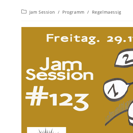
Beitrags-
Jam Session
/
Programm
/
Regelmaessig
Kategorie: