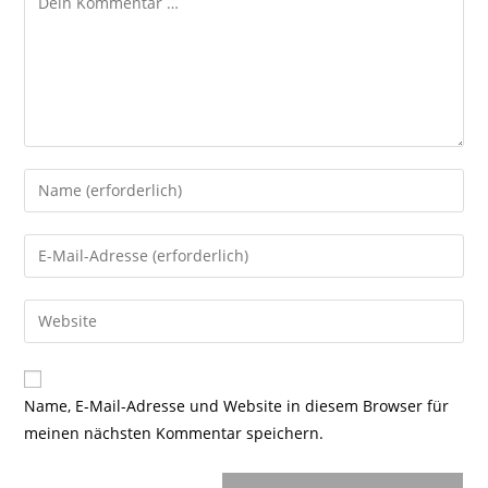
Gib
deinen
Namen
Gib
oder
deine
Benutzernamen
E-
Gib
zum
Mail-
deine
Kommentieren
Adresse
Website-
ein
zum
URL
Name, E-Mail-Adresse und Website in diesem Browser für
Kommentieren
ein
meinen nächsten Kommentar speichern.
ein
(optional)