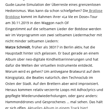
Gude-Laune-Simulation der Überreste eines grenzenlosen
Hedonismus. Was kann da schon schiefgehen? Die
Brotlose
Brotdose
kommt im Rahmen ihrer »La Vie en Dose«-Tour
am 30.11.2019 in den Waggon nach OF
Eingestimmt auf die seltsamen Lieder der Botdose werden
wir im Vorprogramm von zwei seltsamen Liedermacher mit
nicht minder seltsamen Liedern:
Matze Schmidt
, früher als 38317 in Berlin aktiv, hat die
Haupstadt hinter sich gelassen. Er baut gerade an einem
Album über neo-digitale Kindheitserinnerungen und hat
dafür die Welten der virtuellen Instrumente entdeckt.
Worum wird es gehen? Um antivegane Bratwurst auf dem
Königsplatz, die Beatles natürlich, den Technoclub im
Osten der Stadt. Auf den Brettern aber wird improvisiert.
Heraus kommen relativ verzerrte Loops mit Adhoclyrics und
gepflegte Wiederundwiederholungen, oder ganz anders:
Hammonddrones und Gesprochenes … mal sehen. Das hält
er sich offen.
Aktuelles Album in einem Track hier
!