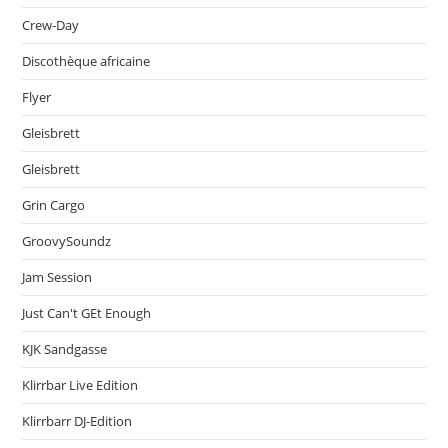
Crew-Day
Discothèque africaine
Flyer
Gleisbrett
Gleisbrett
Grin Cargo
GroovySoundz
Jam Session
Just Can't GEt Enough
KJK Sandgasse
Klirrbar Live Edition
Klirrbarr DJ-Edition