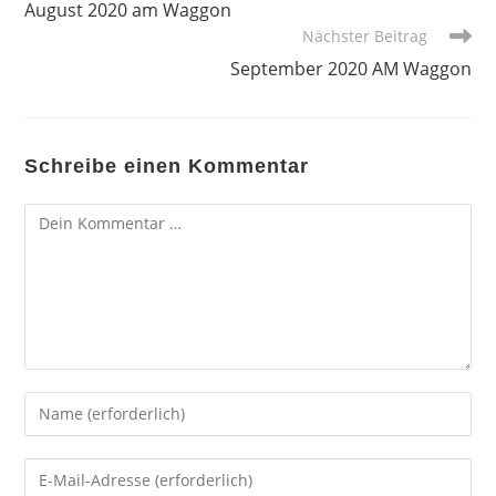
August 2020 am Waggon
ansehen
Nächster Beitrag
September 2020 AM Waggon
Schreibe einen Kommentar
Kommentar
Gib
deinen
Namen
Gib
oder