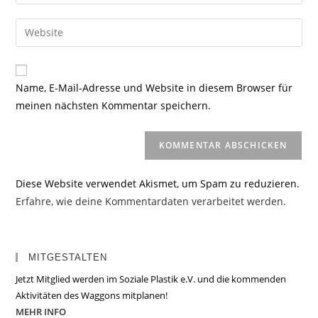
deine
Benutzernamen
E-
Gib
zum
Mail-
deine
Kommentieren
Adresse
Website-
ein
zum
URL
Name, E-Mail-Adresse und Website in diesem Browser für
Kommentieren
ein
meinen nächsten Kommentar speichern.
ein
(optional)
Diese Website verwendet Akismet, um Spam zu reduzieren.
Erfahre, wie deine Kommentardaten verarbeitet werden.
MITGESTALTEN
Jetzt Mitglied werden im Soziale Plastik e.V. und die kommenden
Aktivitäten des Waggons mitplanen!
MEHR INFO