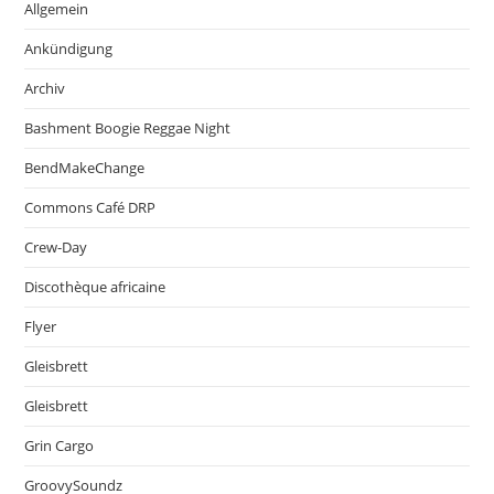
Allgemein
Ankündigung
Archiv
Bashment Boogie Reggae Night
BendMakeChange
Commons Café DRP
Crew-Day
Discothèque africaine
Flyer
Gleisbrett
Gleisbrett
Grin Cargo
GroovySoundz