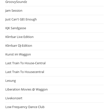
GroovySoundz
Jam Session
Just Can't GEt Enough
KJK Sandgasse
Klirrbar Live Edition
Klirrbarr DJ-Edition
Kunst im Waggon
Last Train To House-Central
Last Train To Housecentral
Lesung
Liberation Movies @ Waggon
Livekonzert
Low Frequency Dance Club