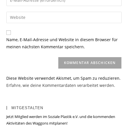
oder
deine
Benutzernamen
E-
Gib
zum
Mail-
deine
Kommentieren
Adresse
Website-
ein
zum
URL
Name, E-Mail-Adresse und Website in diesem Browser für
Kommentieren
ein
meinen nächsten Kommentar speichern.
ein
(optional)
Diese Website verwendet Akismet, um Spam zu reduzieren.
Erfahre, wie deine Kommentardaten verarbeitet werden.
MITGESTALTEN
Jetzt Mitglied werden im Soziale Plastik e.V. und die kommenden
Aktivitäten des Waggons mitplanen!