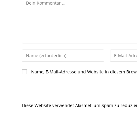
Kommentar
Gib
Gib
deinen
deine
Namen
E-
Name, E-Mail-Adresse und Website in diesem Brow
oder
Mail-
Benutzernamen
Adresse
zum
zum
Kommentieren
Kommentier
Diese Website verwendet Akismet, um Spam zu reduzie
ein
ein