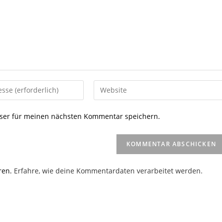
Gib
deine
Website-
ser für meinen nächsten Kommentar speichern.
URL
ein
(optional)
en
ren.
Erfahre, wie deine Kommentardaten verarbeitet werden.