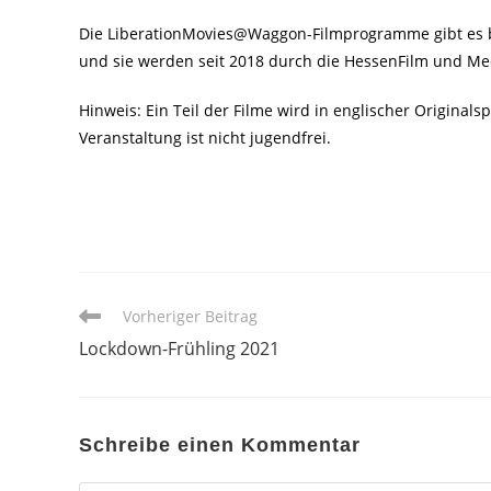
Die LiberationMovies@Waggon-Filmprogramme gibt es b
und sie werden seit 2018 durch die HessenFilm und Me
Hinweis: Ein Teil der Filme wird in englischer Original
Veranstaltung ist nicht jugendfrei.
Weitere
Vorheriger Beitrag
Artikel
Lockdown-Frühling 2021
ansehen
Schreibe einen Kommentar