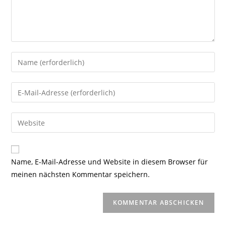
Gib
deinen
Namen
Gib
oder
deine
Benutzernamen
E-
Gib
zum
Mail-
deine
Kommentieren
Adresse
Website-
ein
zum
URL
Name, E-Mail-Adresse und Website in diesem Browser für
Kommentieren
ein
meinen nächsten Kommentar speichern.
ein
(optional)