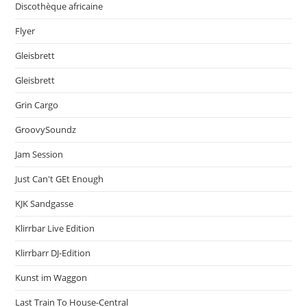
Discothèque africaine
Flyer
Gleisbrett
Gleisbrett
Grin Cargo
GroovySoundz
Jam Session
Just Can't GEt Enough
KJK Sandgasse
Klirrbar Live Edition
Klirrbarr DJ-Edition
Kunst im Waggon
Last Train To House-Central