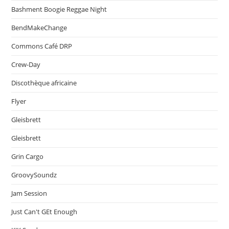
Bashment Boogie Reggae Night
BendMakeChange
Commons Café DRP
Crew-Day
Discothèque africaine
Flyer
Gleisbrett
Gleisbrett
Grin Cargo
GroovySoundz
Jam Session
Just Can't GEt Enough