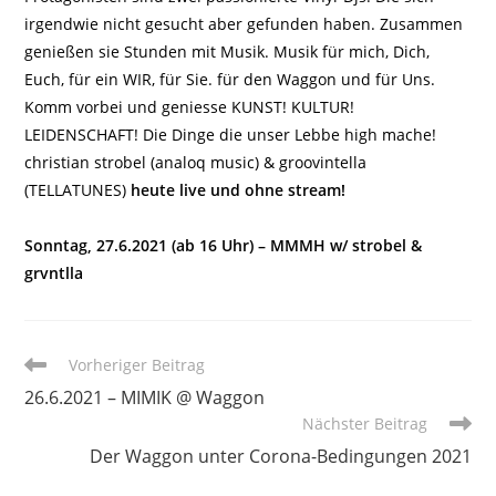
irgendwie nicht gesucht aber gefunden haben. Zusammen
genießen sie Stunden mit Musik. Musik für mich, Dich,
Euch, für ein WIR, für Sie. für den Waggon und für Uns.
Komm vorbei und geniesse KUNST! KULTUR!
LEIDENSCHAFT! Die Dinge die unser Lebbe high mache!
christian strobel (analoq music) & groovintella
(TELLATUNES)
heute live und ohne stream!
Sonntag, 27.6.2021 (ab 16 Uhr) – MMMH w/ strobel &
grvntlla
Weitere
Vorheriger Beitrag
Artikel
26.6.2021 – MIMIK @ Waggon
ansehen
Nächster Beitrag
Der Waggon unter Corona-Bedingungen 2021