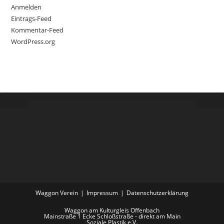
Anmelden
Eintrags-Feed
Kommentar-Feed
WordPress.org
Waggon Verein
Impressum
Datenschutzerklärung
Waggon am Kulturgleis Offenbach
Mainstraße 1 Ecke Schloßstraße - direkt am Main
Soziale Plastik e.V.