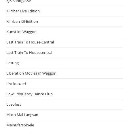
KJK Sandgasse
Klirrbar Live Edition
Klirrbarr DJ-Edition
Kunst im Waggon
Last Train To House-Central
Last Train To Housecentral
Lesung
Liberation Movies @ Waggon
Livekonzert
Low Frequency Dance Club
Lusofest
Mach Mal Langsam
Mainuferspioele