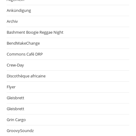
Ankündigung
Archiv
Bashment Boogie Reggae Night
BendMakeChange
Commons Café DRP
Crew-Day
Discothèque africaine
Flyer
Gleisbrett
Gleisbrett
Grin Cargo
GroovySoundz