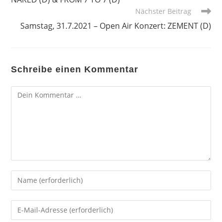
Nächster Beitrag
Samstag, 31.7.2021 – Open Air Konzert: ZEMENT (D)
Schreibe einen Kommentar
Kommentar
Gib
deinen
Namen
Gib
oder
deine