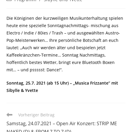
Kategorie:
Die Königinen der kurzweiligen Musikunterhaltung spielen
heute eine spezielle Sonntagnachmittags- mischung aus
Electro / Indie / 80ies / Trash – und ausgewählten Austro-
Pop-Meisterwerken… Ihre persönliche Botschaft an euch
lautet: „Auch wir werden älter und bespielen jetzt
Kaffeekränzchen-Termine… Sonntag Nachmittags,
hoffentlich bestes Wetter, bringt eure Bluetooth Boxen
mit… – und pssssst: Dance!“.
Sonntag, 25.7. 2021 (ab 15 Uhr) – „Musica Frizzante“ mit
Sibylle & Yvette
Weitere
Vorheriger Beitrag
Artikel
Samstag, 24.07.2021 – Open Air Konzert: STRIP ME
ansehen
NAKED (D) & FROM 7 TO 7 (D)