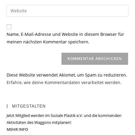
Benutzernamen
E-
Gib
zum
Mail-
deine
Kommentieren
Adresse
Website-
ein
zum
URL
Name, E-Mail-Adresse und Website in diesem Browser für
Kommentieren
ein
meinen nächsten Kommentar speichern.
ein
(optional)
Diese Website verwendet Akismet, um Spam zu reduzieren.
Erfahre, wie deine Kommentardaten verarbeitet werden.
MITGESTALTEN
Jetzt Mitglied werden im Soziale Plastik e.V. und die kommenden
Aktivitäten des Waggons mitplanen!
MEHR INFO