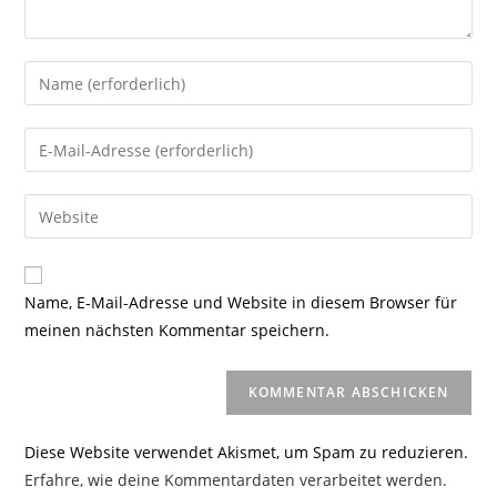
Gib
deinen
Namen
Gib
oder
deine
Benutzernamen
E-
Gib
zum
Mail-
deine
Kommentieren
Adresse
Website-
ein
zum
URL
Name, E-Mail-Adresse und Website in diesem Browser für
Kommentieren
ein
meinen nächsten Kommentar speichern.
ein
(optional)
Diese Website verwendet Akismet, um Spam zu reduzieren.
Erfahre, wie deine Kommentardaten verarbeitet werden.