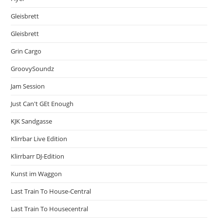
Gleisbrett
Gleisbrett
Grin Cargo
GroovySoundz
Jam Session
Just Can't GEt Enough
KJK Sandgasse
Klirrbar Live Edition
Klirrbarr DJ-Edition
Kunst im Waggon
Last Train To House-Central
Last Train To Housecentral