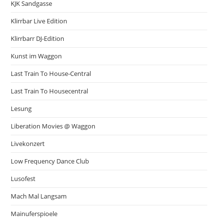
KJK Sandgasse
Klirrbar Live Edition
Klirrbarr DJ-Edition
Kunst im Waggon
Last Train To House-Central
Last Train To Housecentral
Lesung
Liberation Movies @ Waggon
Livekonzert
Low Frequency Dance Club
Lusofest
Mach Mal Langsam
Mainuferspioele