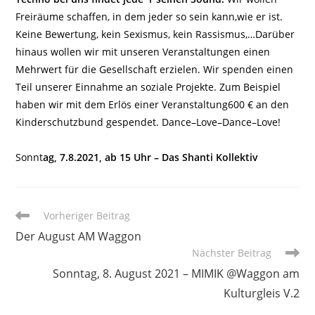
Freiräume schaffen, in dem jeder so sein kann,wie er ist.
Keine Bewertung, kein Sexismus, kein Rassismus,…Darüber
hinaus wollen wir mit unseren Veranstaltungen einen
Mehrwert für die Gesellschaft erzielen. Wir spenden einen
Teil unserer Einnahme an soziale Projekte. Zum Beispiel
haben wir mit dem Erlös einer Veranstaltung600 € an den
Kinderschutzbund gespendet. Dance–Love–Dance–Love!
Sonnt
ag, 7.8.2021, ab 15 Uhr – Das Shanti Kollektiv
Weitere
Vorheriger Beitrag
Artikel
Der August AM Waggon
ansehen
Nächster Beitrag
Sonntag, 8. August 2021 – MIMIK @Waggon am
Kulturgleis V.2