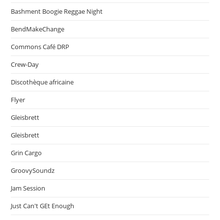
Bashment Boogie Reggae Night
BendMakeChange
Commons Café DRP
Crew-Day
Discothèque africaine
Flyer
Gleisbrett
Gleisbrett
Grin Cargo
GroovySoundz
Jam Session
Just Can't GEt Enough