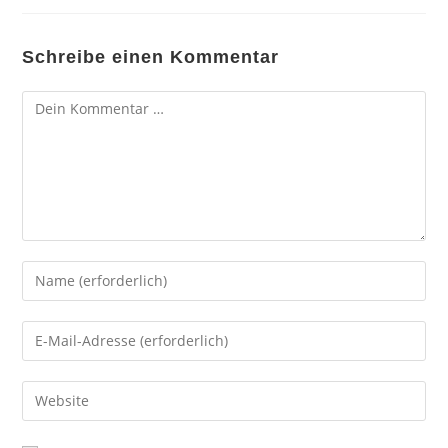
Schreibe einen Kommentar
Kommentar
Gib
deinen
Namen
Gib
oder
deine
Benutzernamen
E-
Gib
zum
Mail-
deine
Kommentieren
Adresse
Website-
ein