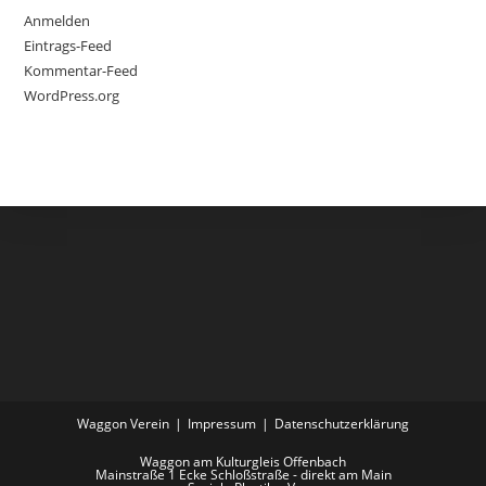
Anmelden
Eintrags-Feed
Kommentar-Feed
WordPress.org
Waggon Verein
Impressum
Datenschutzerklärung
Waggon am Kulturgleis Offenbach
Mainstraße 1 Ecke Schloßstraße - direkt am Main