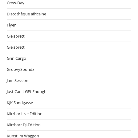
Crew-Day
Discothèque africaine
Flyer
Gleisbrett
Gleisbrett
Grin Cargo
GroovySoundz
Jam Session
Just Can't GEt Enough
KJK Sandgasse
Klirrbar Live Edition
Klirrbarr DJ-Edition
Kunst im Waggon