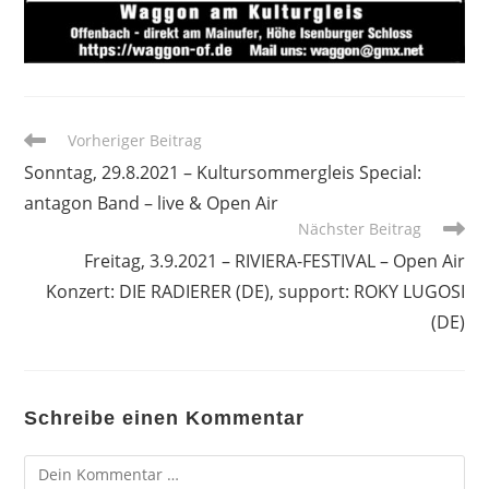
Weitere
Vorheriger Beitrag
Artikel
Sonntag, 29.8.2021 – Kultursommergleis Special:
ansehen
antagon Band – live & Open Air
Nächster Beitrag
Freitag, 3.9.2021 – RIVIERA-FESTIVAL – Open Air
Konzert: DIE RADIERER (DE), support: ROKY LUGOSI
(DE)
Schreibe einen Kommentar
Kommentar