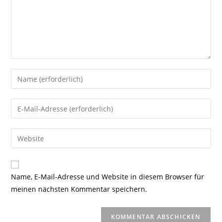
Gib
deinen
Namen
Gib
oder
deine
Benutzernamen
E-
Gib
zum
Mail-
deine
Kommentieren
Adresse
Website-
ein
zum
URL
Name, E-Mail-Adresse und Website in diesem Browser für
Kommentieren
ein
meinen nächsten Kommentar speichern.
ein
(optional)