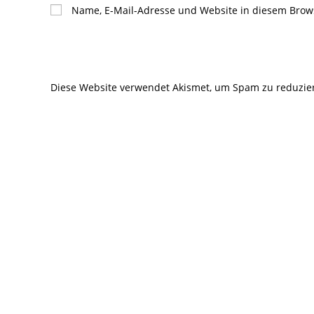
Namen
E-
Name, E-Mail-Adresse und Website in diesem Brow
oder
Mail-
Benutzernamen
Adresse
zum
zum
Kommentieren
Kommentier
Diese Website verwendet Akismet, um Spam zu reduzie
ein
ein