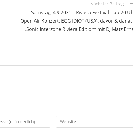
Nächster Beitrag
Samstag, 4.9.2021 – Riviera Festival – ab 20 U
Open Air Konzert: EGG IDIOT (USA), davor & dana
„Sonic Interzone Riviera Edition“ mit DJ Matz Ern
Gib
deine