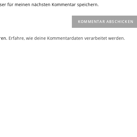
Website-
ser für meinen nächsten Kommentar speichern.
URL
ein
(optional)
en
ren.
Erfahre, wie deine Kommentardaten verarbeitet werden.