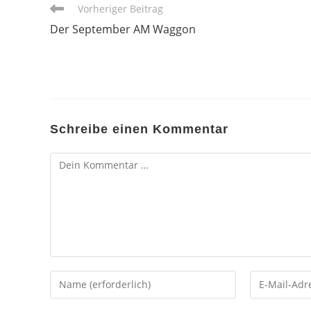
Weitere
Vorheriger Beitrag
Artikel
Der September AM Waggon
ansehen
Schreibe einen Kommentar
Kommentar
Gib
Gib
deinen
deine