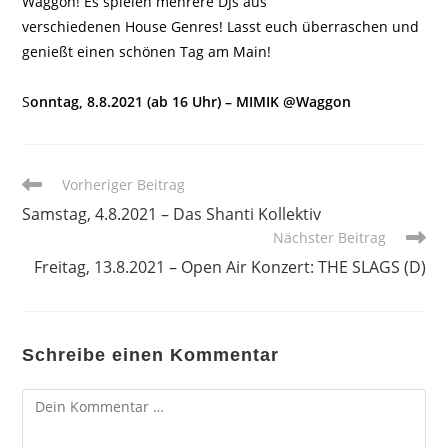
Waggon! Es spielen mehrere DJs aus
verschiedenen House Genres! Lasst euch überraschen und
genießt einen schönen Tag am Main!
S
onntag, 8.8.2021 (ab 16 Uhr) – MIMIK @Waggon
Weitere
Vorheriger Beitrag
Artikel
Samstag, 4.8.2021 – Das Shanti Kollektiv
ansehen
Nächster Beitrag
Freitag, 13.8.2021 – Open Air Konzert: THE SLAGS (D)
Schreibe einen Kommentar
Kommentar