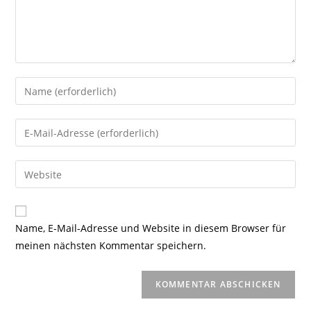
Gib
deinen
Namen
Gib
oder
deine
Benutzernamen
E-
Gib
zum
Mail-
deine
Kommentieren
Adresse
Website-
ein
zum
URL
Name, E-Mail-Adresse und Website in diesem Browser für
Kommentieren
ein
meinen nächsten Kommentar speichern.
ein
(optional)