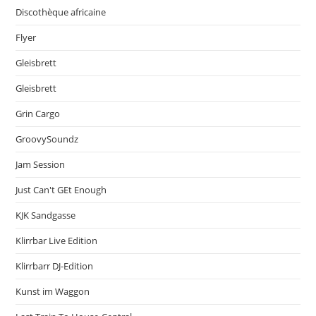
Discothèque africaine
Flyer
Gleisbrett
Gleisbrett
Grin Cargo
GroovySoundz
Jam Session
Just Can't GEt Enough
KJK Sandgasse
Klirrbar Live Edition
Klirrbarr DJ-Edition
Kunst im Waggon