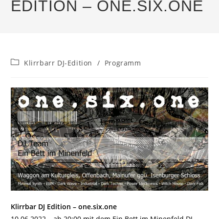
EDITION – ONE.SIX.ONE
Beitrags-
Klirrbarr DJ-Edition
/
Programm
Kategorie:
Klirrbar DJ Edition – one.six.one
10.06.2022 – ab 20:00 mit dem Ein Bett im Minenfeld DJ