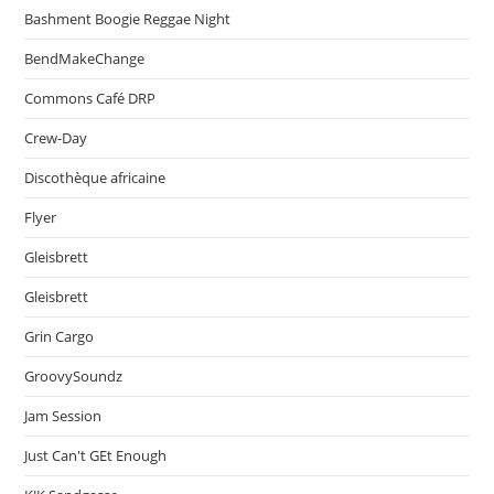
Bashment Boogie Reggae Night
BendMakeChange
Commons Café DRP
Crew-Day
Discothèque africaine
Flyer
Gleisbrett
Gleisbrett
Grin Cargo
GroovySoundz
Jam Session
Just Can't GEt Enough