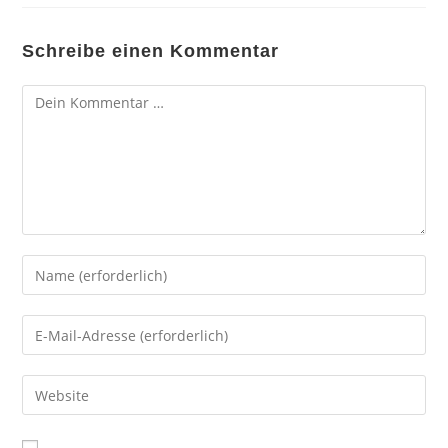
Schreibe einen Kommentar
Kommentar
Gib
deinen
Namen
Gib
oder
deine
Benutzernamen
E-
Gib
zum
Mail-
deine
Kommentieren
Adresse
Website-
ein