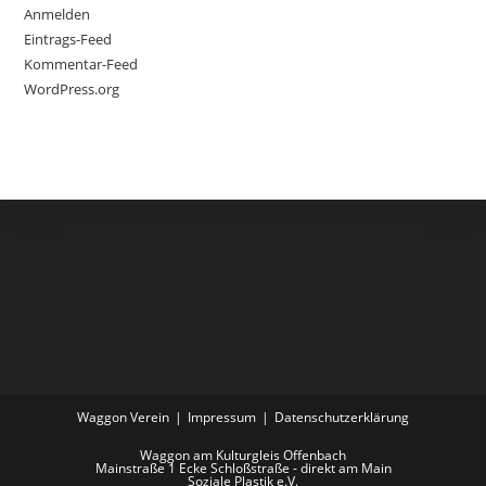
Anmelden
Eintrags-Feed
Kommentar-Feed
WordPress.org
Waggon Verein
Impressum
Datenschutzerklärung
Waggon am Kulturgleis Offenbach
Mainstraße 1 Ecke Schloßstraße - direkt am Main
Soziale Plastik e.V.