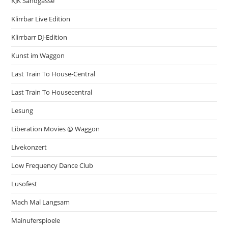
KJK Sandgasse
Klirrbar Live Edition
Klirrbarr DJ-Edition
Kunst im Waggon
Last Train To House-Central
Last Train To Housecentral
Lesung
Liberation Movies @ Waggon
Livekonzert
Low Frequency Dance Club
Lusofest
Mach Mal Langsam
Mainuferspioele