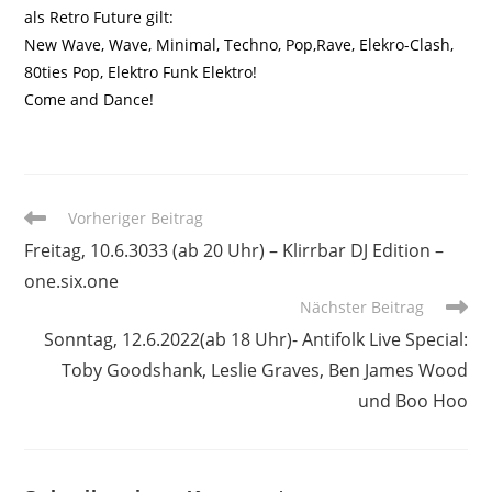
als Retro Future gilt:
New Wave, Wave, Minimal, Techno, Pop,Rave, Elekro-Clash,
80ties Pop, Elektro Funk Elektro!
Come and Dance!
Weitere
Vorheriger Beitrag
Artikel
Freitag, 10.6.3033 (ab 20 Uhr) – Klirrbar DJ Edition –
ansehen
one.six.one
Nächster Beitrag
Sonntag, 12.6.2022(ab 18 Uhr)- Antifolk Live Special:
Toby Goodshank, Leslie Graves, Ben James Wood
und Boo Hoo