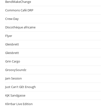
BendMakeChange
Commons Café DRP
Crew-Day
Discothèque africaine
Flyer
Gleisbrett
Gleisbrett
Grin Cargo
GroovySoundz
Jam Session
Just Can't GEt Enough
KJK Sandgasse
Klirrbar Live Edition