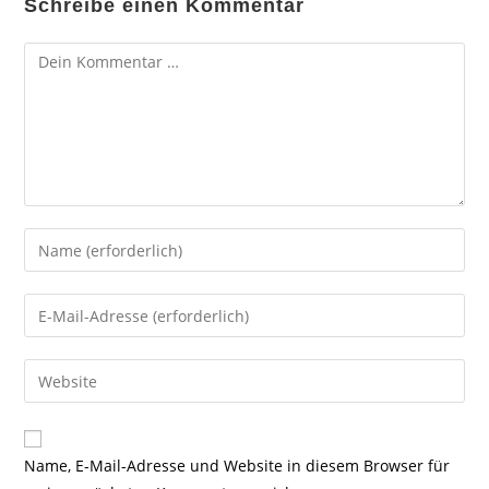
Schreibe einen Kommentar
Kommentar
Gib
deinen
Namen
Gib
oder
deine
Benutzernamen
E-
Gib
zum
Mail-
deine
Kommentieren
Adresse
Website-
ein
zum
URL
Name, E-Mail-Adresse und Website in diesem Browser für
Kommentieren
ein