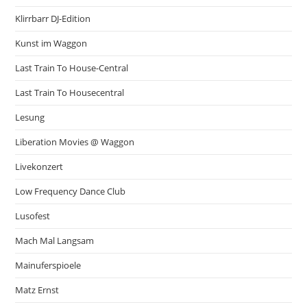
Klirrbarr DJ-Edition
Kunst im Waggon
Last Train To House-Central
Last Train To Housecentral
Lesung
Liberation Movies @ Waggon
Livekonzert
Low Frequency Dance Club
Lusofest
Mach Mal Langsam
Mainuferspioele
Matz Ernst