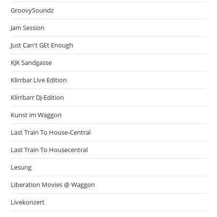
GroovySoundz
Jam Session
Just Can't GEt Enough
KJK Sandgasse
Klirrbar Live Edition
Klirrbarr DJ-Edition
Kunst im Waggon
Last Train To House-Central
Last Train To Housecentral
Lesung
Liberation Movies @ Waggon
Livekonzert