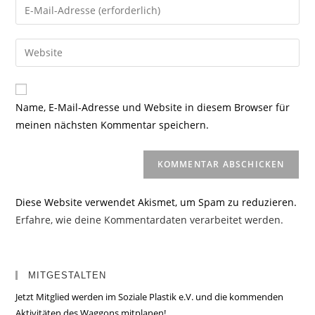
Gib
oder
deine
Benutzernamen
E-
Gib
zum
Mail-
deine
Kommentieren
Adresse
Website-
ein
zum
URL
Name, E-Mail-Adresse und Website in diesem Browser für
Kommentieren
ein
meinen nächsten Kommentar speichern.
ein
(optional)
Diese Website verwendet Akismet, um Spam zu reduzieren.
Erfahre, wie deine Kommentardaten verarbeitet werden.
MITGESTALTEN
Jetzt Mitglied werden im Soziale Plastik e.V. und die kommenden
Aktivitäten des Waggons mitplanen!