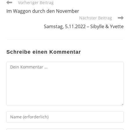
Weitere
Vorheriger Beitrag
Artikel
Im Waggon durch den November
ansehen
Nächster Beitrag
Samstag, 5.11.2022 – Sibylle & Yvette
Schreibe einen Kommentar
Kommentar
Gib
deinen
Namen