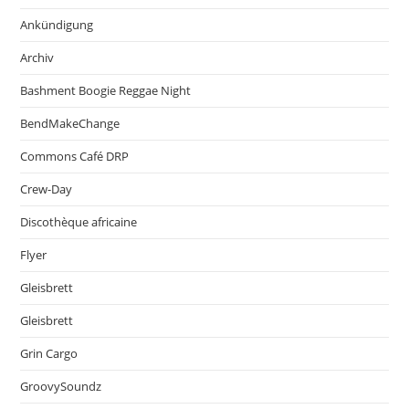
Ankündigung
Archiv
Bashment Boogie Reggae Night
BendMakeChange
Commons Café DRP
Crew-Day
Discothèque africaine
Flyer
Gleisbrett
Gleisbrett
Grin Cargo
GroovySoundz