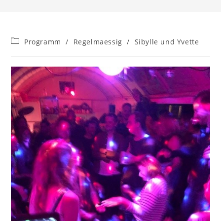
Beitrags-
Programm
/
Regelmaessig
/
Sibylle und Yvette
Kategorie: