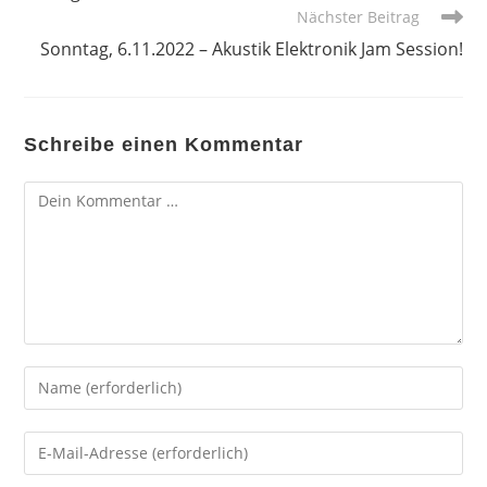
Nächster Beitrag
Sonntag, 6.11.2022 – Akustik Elektronik Jam Session!
Schreibe einen Kommentar
Kommentar
Gib
deinen
Namen
Gib
oder
deine