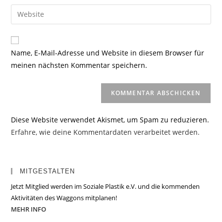
Benutzernamen
E-
Gib
zum
Mail-
deine
Kommentieren
Adresse
Website-
ein
zum
URL
Name, E-Mail-Adresse und Website in diesem Browser für
Kommentieren
ein
meinen nächsten Kommentar speichern.
ein
(optional)
Diese Website verwendet Akismet, um Spam zu reduzieren.
Erfahre, wie deine Kommentardaten verarbeitet werden.
MITGESTALTEN
Jetzt Mitglied werden im Soziale Plastik e.V. und die kommenden
Aktivitäten des Waggons mitplanen!
MEHR INFO