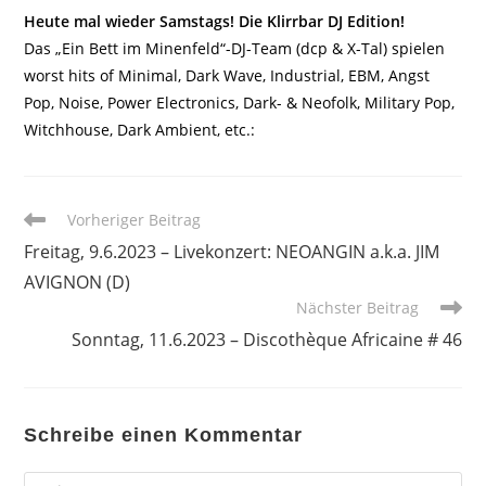
Heute mal wieder Samstags! Die Klirrbar DJ Edition!
Das „Ein Bett im Minenfeld“-DJ-Team (dcp & X-Tal) spielen
worst hits of Minimal, Dark Wave, Industrial, EBM, Angst
Pop, Noise, Power Electronics, Dark- & Neofolk, Military Pop,
Witchhouse, Dark Ambient, etc.:
Weitere
Vorheriger Beitrag
Artikel
Freitag, 9.6.2023 – Livekonzert: NEOANGIN a.k.a. JIM
ansehen
AVIGNON (D)
Nächster Beitrag
Sonntag, 11.6.2023 – Discothèque Africaine # 46
Schreibe einen Kommentar
Kommentar