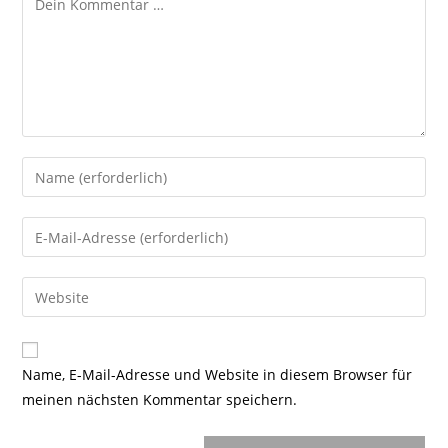
Gib
deinen
Namen
Gib
oder
deine
Benutzernamen
E-
Gib
zum
Mail-
deine
Kommentieren
Adresse
Website-
ein
zum
URL
Name, E-Mail-Adresse und Website in diesem Browser für
Kommentieren
ein
meinen nächsten Kommentar speichern.
ein
(optional)