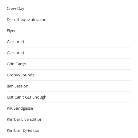
Crew-Day
Discothèque africaine
Flyer
Gleisbrett
Gleisbrett
Grin Cargo
GroovySoundz
Jam Session
Just Can't GEt Enough
KJK Sandgasse
Klirrbar Live Edition
Klirrbarr DJ-Edition