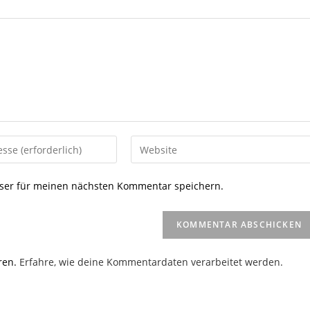
Gib
deine
Website-
ser für meinen nächsten Kommentar speichern.
URL
ein
(optional)
en
ren.
Erfahre, wie deine Kommentardaten verarbeitet werden.