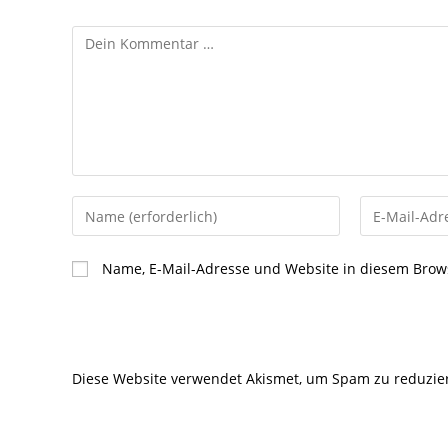
Kommentar
Gib
Gib
deinen
deine
Namen
E-
Name, E-Mail-Adresse und Website in diesem Brow
oder
Mail-
Benutzernamen
Adresse
zum
zum
Kommentieren
Kommentier
Diese Website verwendet Akismet, um Spam zu reduzie
ein
ein