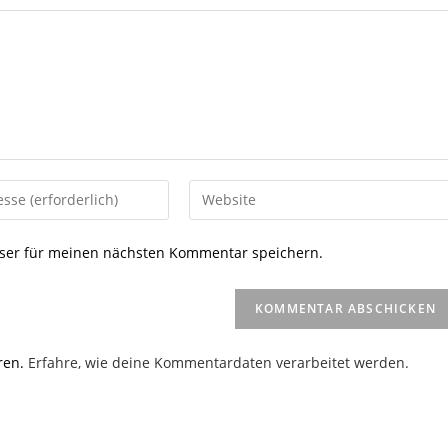
Gib
deine
Website-
ser für meinen nächsten Kommentar speichern.
URL
ein
(optional)
en
ren.
Erfahre, wie deine Kommentardaten verarbeitet werden.