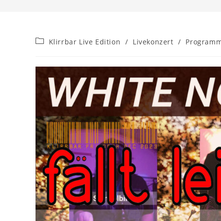
Beitrags-
Klirrbar Live Edition
/
Livekonzert
/
Program
Kategorie: