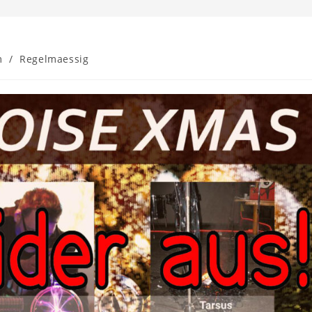
m
/
Regelmaessig