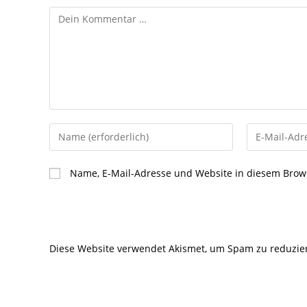
Kommentar
Gib
Gib
deinen
deine
Namen
E-
Name, E-Mail-Adresse und Website in diesem Brow
oder
Mail-
Benutzernamen
Adresse
zum
zum
Kommentieren
Kommentier
Diese Website verwendet Akismet, um Spam zu reduzie
ein
ein