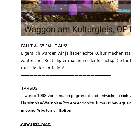
FÄLLT AUS!! FÄLLT AUS!!
Eigentlich würden wir ja lieber echte Kultur machen st
zahlreicher Beeteiligter machen es leider nötig: Die fü
muss leider entfallen!
——————————————————————
̶T̶A̶R̶S̶U̶S̶
̶.̶.̶.̶w̶u̶r̶d̶e̶ ̶1̶9̶9̶8̶ ̶v̶o̶n̶ ̶k̶.̶m̶a̶k̶i̶r̶i̶ ̶g̶e̶g̶r̶ü̶n̶d̶e̶t̶ ̶u̶n̶d̶ ̶e̶n̶t̶w̶i̶c̶k̶e̶l̶t̶e̶ ̶s̶i̶c̶h
̶H̶a̶r̶s̶h̶n̶o̶i̶s̶e̶/̶W̶a̶l̶l̶n̶o̶i̶s̶e̶/̶P̶o̶w̶e̶r̶e̶l̶e̶c̶t̶r̶o̶n̶i̶c̶s̶.̶ ̶k̶.̶m̶a̶k̶i̶r̶i̶ ̶b̶e̶w̶e̶g̶t̶ ̶s̶i̶c̶
̶i̶n̶ ̶s̶e̶i̶n̶e̶ ̶A̶r̶b̶e̶i̶t̶e̶n̶ ̶e̶i̶n̶f̶l̶i̶e̶ß̶e̶n̶.̶
̶C̶I̶R̶C̶U̶I̶T̶N̶O̶I̶S̶E̶