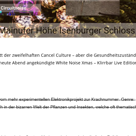
att der zweifelhaften Cancel Culture – aber die Gesundheitszustän
r heute Abend angekündigte White Noise Xmas – Klirrbar Live Editio
̶ ̶v̶o̶m̶ ̶m̶e̶h̶r̶ ̶e̶x̶p̶e̶r̶i̶m̶e̶n̶t̶e̶l̶l̶e̶n̶ ̶E̶l̶e̶k̶t̶r̶o̶n̶i̶k̶p̶r̶o̶j̶e̶k̶t̶ ̶z̶u̶r̶ ̶K̶r̶a̶c̶h̶n̶u̶m̶m̶e̶r̶.̶ ̶G̶e̶n̶r̶e̶:̶
h̶ ̶i̶n̶ ̶d̶e̶r̶ ̶b̶i̶z̶a̶r̶r̶e̶n̶ ̶W̶e̶l̶t̶ ̶d̶e̶r̶ ̶P̶f̶l̶a̶n̶z̶e̶n̶ ̶u̶n̶d̶ ̶I̶n̶s̶e̶k̶t̶e̶n̶,̶ ̶w̶e̶l̶c̶h̶e̶ ̶o̶f̶t̶ ̶t̶h̶e̶m̶a̶t̶i̶s̶c̶