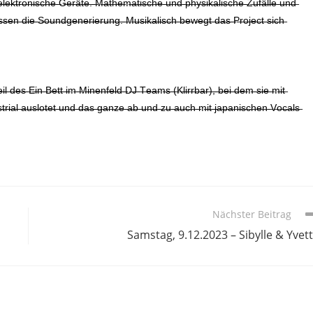
h̶ ̶e̶l̶e̶k̶t̶r̶o̶n̶i̶s̶c̶h̶e̶ ̶G̶e̶r̶ä̶t̶e̶.̶ ̶M̶a̶t̶h̶e̶m̶a̶t̶i̶s̶c̶h̶e̶ ̶u̶n̶d̶ ̶p̶h̶y̶s̶i̶k̶a̶l̶i̶s̶c̶h̶e̶ ̶Z̶u̶f̶ä̶l̶l̶e̶ ̶u̶n̶d̶
s̶e̶n̶ ̶d̶i̶e̶ ̶S̶o̶u̶n̶d̶g̶e̶n̶e̶r̶i̶e̶r̶u̶n̶g̶.̶ ̶M̶u̶s̶i̶k̶a̶l̶i̶s̶c̶h̶ ̶b̶e̶w̶e̶g̶t̶ ̶d̶a̶s̶ ̶P̶r̶o̶j̶e̶c̶t̶ ̶s̶i̶c̶h̶
̶i̶l̶ ̶d̶e̶s̶ ̶E̶i̶n̶ ̶B̶e̶t̶t̶ ̶i̶m̶ ̶M̶i̶n̶e̶n̶f̶e̶l̶d̶ ̶D̶J̶ ̶T̶e̶a̶m̶s̶ ̶(̶K̶l̶i̶r̶r̶b̶a̶r̶)̶,̶ ̶b̶e̶i̶ ̶d̶e̶m̶ ̶s̶i̶e̶ ̶m̶i̶t̶
r̶i̶a̶l̶ ̶a̶u̶s̶l̶o̶t̶e̶t̶ ̶u̶n̶d̶ ̶d̶a̶s̶ ̶g̶a̶n̶z̶e̶ ̶a̶b̶ ̶u̶n̶d̶ ̶z̶u̶ ̶a̶u̶c̶h̶ ̶m̶i̶t̶ ̶j̶a̶p̶a̶n̶i̶s̶c̶h̶e̶n̶ ̶V̶o̶c̶a̶l̶s̶
Nächster Beitrag
Samstag, 9.12.2023 – Sibylle & Yvet