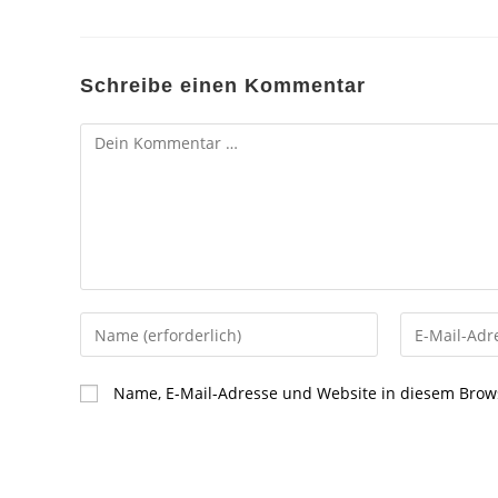
Schreibe einen Kommentar
Kommentar
Gib
Gib
deinen
deine
Namen
E-
Name, E-Mail-Adresse und Website in diesem Brow
oder
Mail-
Benutzernamen
Adresse
zum
zum
Kommentieren
Kommentier