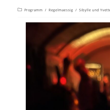
Beitrags-
Programm
/
Regelmaessig
/
Sibylle und Yvett
Kategorie: