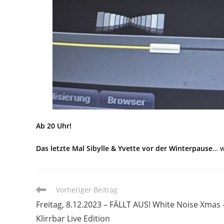
Ab 20 Uhr!
Das letzte Mal Sibylle & Yvette vor der Winterpause
… w
Weitere
Vorheriger Beitrag
Artikel
Freitag, 8.12.2023 – FÄLLT AUS! White Noise Xmas 
ansehen
Klirrbar Live Edition