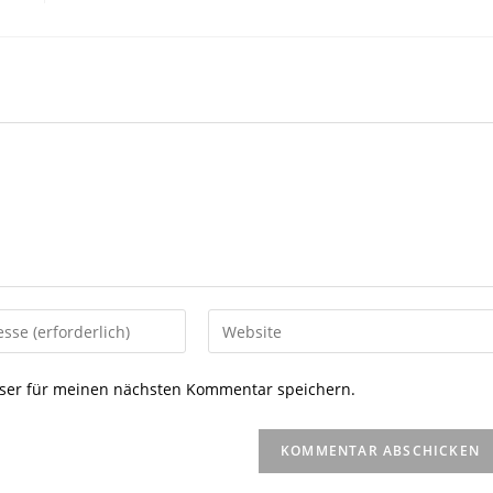
Gib
deine
Website-
ser für meinen nächsten Kommentar speichern.
URL
ein
(optional)
en