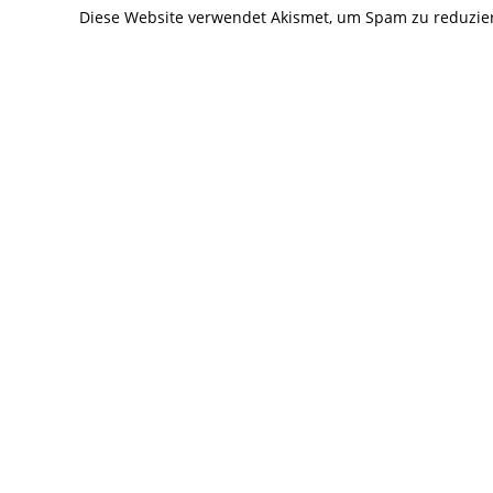
Diese Website verwendet Akismet, um Spam zu reduzie
ein
ein