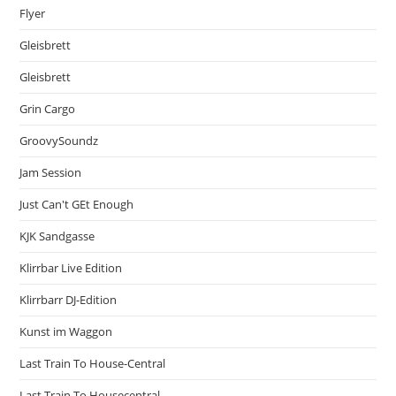
Flyer
Gleisbrett
Gleisbrett
Grin Cargo
GroovySoundz
Jam Session
Just Can't GEt Enough
KJK Sandgasse
Klirrbar Live Edition
Klirrbarr DJ-Edition
Kunst im Waggon
Last Train To House-Central
Last Train To Housecentral