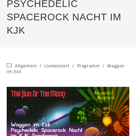
PSYCHEDELIC
SPACEROCK NACHT IM
KJK
Beitrags-
Allgemein
/
Livekonzert
/
Programm
/
Waggon
Kategorie:
im Exil