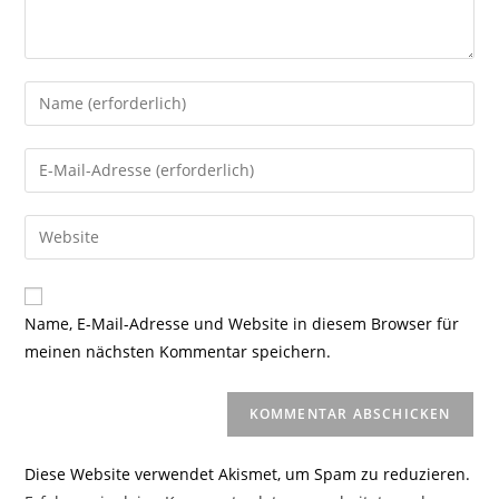
Gib
deinen
Namen
Gib
oder
deine
Benutzernamen
E-
Gib
zum
Mail-
deine
Kommentieren
Adresse
Website-
ein
zum
URL
Name, E-Mail-Adresse und Website in diesem Browser für
Kommentieren
ein
meinen nächsten Kommentar speichern.
ein
(optional)
Diese Website verwendet Akismet, um Spam zu reduzieren.