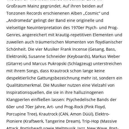
Großraum Mainz gegründet. Auf ihren beiden auf
Tonzonen Records erschienenen Alben „Cosmic“ und
„Andromeda“ gelingt der Band eine originelle und
vielseitige Neuinterpretation des 1970er Psych- und Prog-
Genres, angereichert mit krautig-repetitiven Elementen und
zuweilen auch träumerischen Momenten von floydianischer
Schönheit. Die vier Musiker Frank Incense (Gesang, Bass,
Elektronik), Susanne Schneider (Keyboards), Markus Weber
(Gitarre) und Marcus Pukropski (Schlagzeug) unterstreichen
mit ihrem Songs, dass Krautrock schon lange keine
despektierliche Gattungsbezeichnung mehr ist, sondern ein
Qualitätsmerkmal. Die Musiker nutzen eine Vielzahl von
Inspirationsquellen, die sie in ihre halluzinogenen
Klangperlen einfließen lassen: Psychedelische Bands der
60er und 70er Jahre, Art- und Prog-Rock (Pink Floyd,
Porcupine Tree), Krautrock (CAN, Amon Düül), Elektro-
Pioniere (Kraftwerk, Tangerine Dream), Trip-Hop (Massive
Attack, Portishead) sowie Weltmusik, Jazz, New Wave, Post-