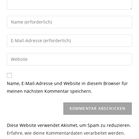
Gib
deinen
Namen
Gib
oder
deine
Benutzernamen
E-
Gib
zum
Mail-
deine
Kommentieren
Adresse
Website-
ein
zum
URL
Name, E-Mail-Adresse und Website in diesem Browser für
Kommentieren
ein
meinen nächsten Kommentar speichern.
ein
(optional)
Diese Website verwendet Akismet, um Spam zu reduzieren.
Erfahre, wie deine Kommentardaten verarbeitet werden.