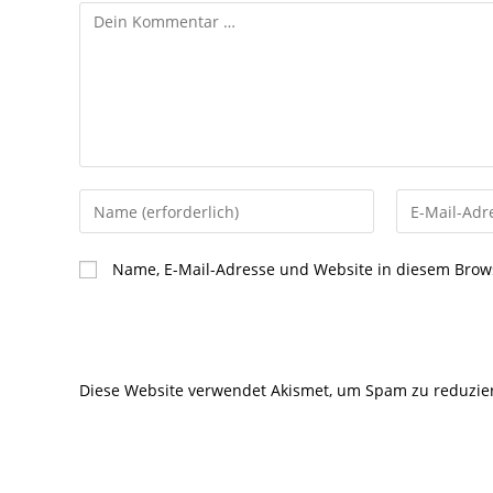
Kommentar
Gib
Gib
deinen
deine
Namen
E-
Name, E-Mail-Adresse und Website in diesem Brow
oder
Mail-
Benutzernamen
Adresse
zum
zum
Kommentieren
Kommentier
Diese Website verwendet Akismet, um Spam zu reduzie
ein
ein