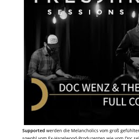
Supported
werden die Melancholics vom groß gefühlte
sowohl vom Ex-Hazelwood-Produzenten wie vom Doc selb