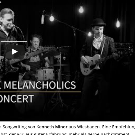
n Songwriting von
Kenneth Minor
aus Wiesbaden. Eine Empfehlun
st, der wir, aus guter Erfahrung, mehr als gerne nachkommen!