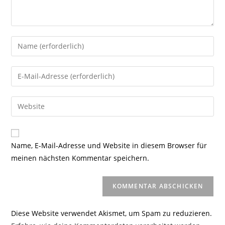
Gib
deinen
Namen
Gib
oder
deine
Benutzernamen
E-
Gib
zum
Mail-
deine
Kommentieren
Adresse
Website-
ein
zum
URL
Name, E-Mail-Adresse und Website in diesem Browser für
Kommentieren
ein
meinen nächsten Kommentar speichern.
ein
(optional)
Diese Website verwendet Akismet, um Spam zu reduzieren.