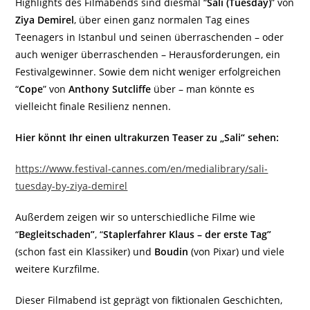
Highlights des Filmabends sind diesmal “
Sali (Tuesday)
” von
Ziya Demirel
, über einen ganz normalen Tag eines
Teenagers in Istanbul und seinen überraschenden – oder
auch weniger überraschenden – Herausforderungen, ein
Festivalgewinner. Sowie dem nicht weniger erfolgreichen
“
Cope
” von
Anthony Sutcliffe
über – man könnte es
vielleicht finale Resilienz nennen.
Hier könnt Ihr einen ultrakurzen Teaser zu „Sali“ sehen:
https://www.festival-cannes.com/en/medialibrary/sali-
tuesday-by-ziya-demirel
Außerdem zeigen wir so unterschiedliche Filme wie
“
Begleitschaden”
, “
Staplerfahrer Klaus – der erste Tag”
(schon fast ein Klassiker) und
Boudin
(von Pixar) und viele
weitere Kurzfilme.
Dieser Filmabend ist geprägt von fiktionalen Geschichten,