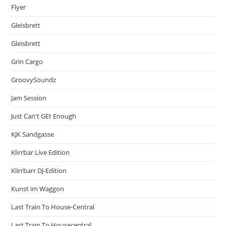
Flyer
Gleisbrett
Gleisbrett
Grin Cargo
GroovySoundz
Jam Session
Just Can't GEt Enough
KJK Sandgasse
Klirrbar Live Edition
Klirrbarr DJ-Edition
Kunst im Waggon
Last Train To House-Central
Last Train To Housecentral