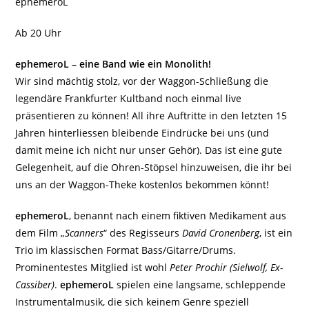
ephemeroL
Ab 20 Uhr
ephemeroL – eine Band wie ein Monolith!
Wir sind mächtig stolz, vor der Waggon-Schließung die
legendäre Frankfurter Kultband noch einmal live
präsentieren zu können! All ihre Auftritte in den letzten 15
Jahren hinterliessen bleibende Eindrücke bei uns (und
damit meine ich nicht nur unser Gehör). Das ist eine gute
Gelegenheit, auf die Ohren-Stöpsel hinzuweisen, die ihr bei
uns an der Waggon-Theke kostenlos bekommen könnt!
ephemeroL
, benannt nach einem fiktiven Medikament aus
dem Film „
Scanners
“ des Regisseurs
David Cronenberg
, ist ein
Trio im klassischen Format Bass/Gitarre/Drums.
Prominentestes Mitglied ist wohl
Peter Prochir (Sielwolf, Ex-
Cassiber)
.
ephemeroL
spielen eine langsame, schleppende
Instrumentalmusik, die sich keinem Genre speziell