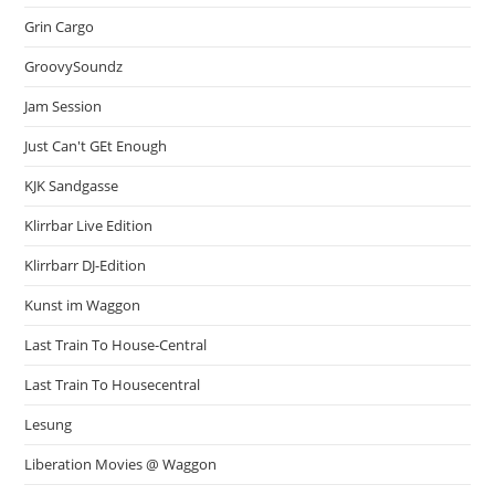
Grin Cargo
GroovySoundz
Jam Session
Just Can't GEt Enough
KJK Sandgasse
Klirrbar Live Edition
Klirrbarr DJ-Edition
Kunst im Waggon
Last Train To House-Central
Last Train To Housecentral
Lesung
Liberation Movies @ Waggon