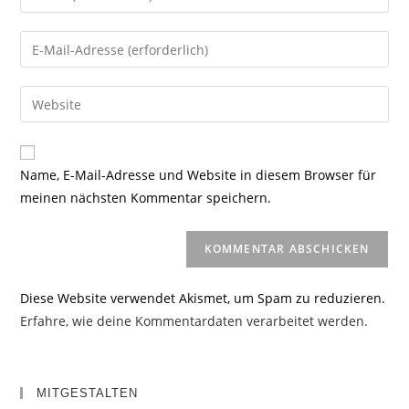
deinen
Namen
Gib
oder
deine
Benutzernamen
E-
Gib
zum
Mail-
deine
Kommentieren
Adresse
Website-
ein
zum
URL
Name, E-Mail-Adresse und Website in diesem Browser für
Kommentieren
ein
meinen nächsten Kommentar speichern.
ein
(optional)
Diese Website verwendet Akismet, um Spam zu reduzieren.
Erfahre, wie deine Kommentardaten verarbeitet werden.
MITGESTALTEN