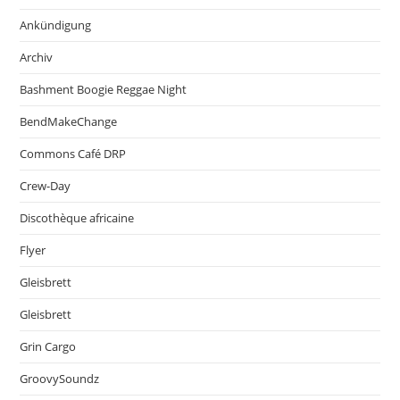
Ankündigung
Archiv
Bashment Boogie Reggae Night
BendMakeChange
Commons Café DRP
Crew-Day
Discothèque africaine
Flyer
Gleisbrett
Gleisbrett
Grin Cargo
GroovySoundz