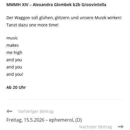
MMMH XIV – Alexandra Glombek b2b Groovintella
Der Waggon soll glühen, glitzern und unsere Musik wirken!
Tanzt dazu one more time!
music
makes
me high
and you
and you
and you!
Ab 20 Uhr
Weitere
Vorheriger Beitrag
Artikel
Freitag, 15.5.2026 – ephemeroL (D)
ansehen
Nächster Beitrag