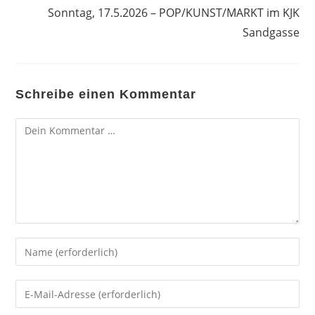
Sonntag, 17.5.2026 – POP/KUNST/MARKT im KJK
Sandgasse
Schreibe einen Kommentar
Kommentar
Gib
deinen
Namen
Gib
oder
deine