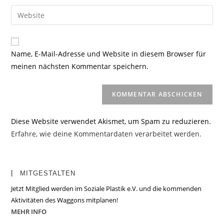
Benutzernamen
E-
Gib
zum
Mail-
deine
Kommentieren
Adresse
Website-
ein
zum
URL
Name, E-Mail-Adresse und Website in diesem Browser für
Kommentieren
ein
meinen nächsten Kommentar speichern.
ein
(optional)
Diese Website verwendet Akismet, um Spam zu reduzieren.
Erfahre, wie deine Kommentardaten verarbeitet werden.
MITGESTALTEN
Jetzt Mitglied werden im Soziale Plastik e.V. und die kommenden
Aktivitäten des Waggons mitplanen!
MEHR INFO