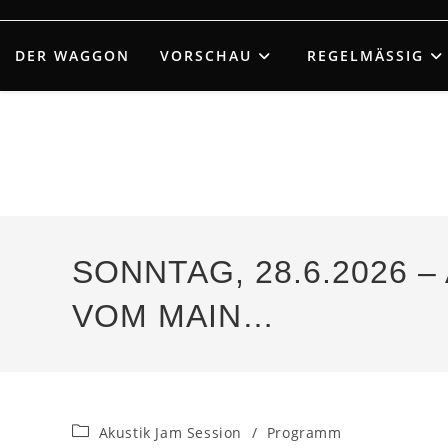
Zum
Inhalt
DER WAGGON
VORSCHAU
REGELMÄSSIG
springen
SONNTAG, 28.6.2026 –
VOM MAIN…
Beitrags-
Akustik Jam Session
/
Programm