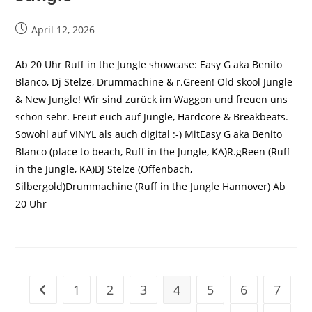
Beitrag
April 12, 2026
veröffentlicht:
Ab 20 Uhr Ruff in the Jungle showcase: Easy G aka Benito
Blanco, Dj Stelze, Drummachine & r.Green! Old skool Jungle
& New Jungle! Wir sind zurück im Waggon und freuen uns
schon sehr. Freut euch auf Jungle, Hardcore & Breakbeats.
Sowohl auf VINYL als auch digital :-) MitEasy G aka Benito
Blanco (place to beach, Ruff in the Jungle, KA)R.gReen (Ruff
in the Jungle, KA)DJ Stelze (Offenbach,
Silbergold)Drummachine (Ruff in the Jungle Hannover) Ab
20 Uhr
1
2
3
4
5
6
7
Zur vorherigen Seite