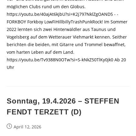
möglichen Clubs rund um den Globus.
https://youtu.be/40ajAt6kjbU?si=K2j797NklZgOAND5 - -
FORKBOY Forkboy LowFiHillbillyTrashPunkRock! Im Sommer
2022 lernten sich zwei Hinterwäldler aus Taunus und
Vogelsberg auf dem Wetterauer Viehmarkt kennen. Seither
berichten die beiden, mit Gitarre und Trommel bewaffnet,
vom harten Leben auf dem Land.
https://youtu.be/Tv9388N0OTw?si=S-kNkZ50TlKy0jk0 Ab 20
Uhr
Sonntag, 19.4.2026 – STEFFEN
FENDT TERZETT (D)
Beitrag
April 12, 2026
veröffentlicht: