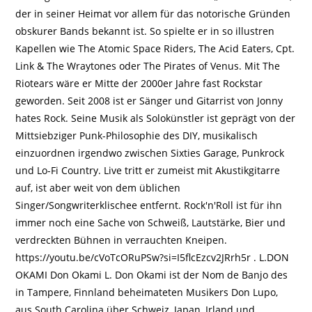
der in seiner Heimat vor allem für das notorische Gründen
obskurer Bands bekannt ist. So spielte er in so illustren
Kapellen wie The Atomic Space Riders, The Acid Eaters, Cpt.
Link & The Wraytones oder The Pirates of Venus. Mit The
Riotears wäre er Mitte der 2000er Jahre fast Rockstar
geworden. Seit 2008 ist er Sänger und Gitarrist von Jonny
hates Rock. Seine Musik als Solokünstler ist geprägt von der
Mittsiebziger Punk-Philosophie des DIY, musikalisch
einzuordnen irgendwo zwischen Sixties Garage, Punkrock
und Lo-Fi Country. Live tritt er zumeist mit Akustikgitarre
auf, ist aber weit von dem üblichen
Singer/Songwriterklischee entfernt. Rock'n'Roll ist für ihn
immer noch eine Sache von Schweiß, Lautstärke, Bier und
verdreckten Bühnen in verrauchten Kneipen.
https://youtu.be/cVoTcORuPSw?si=I5flcEzcv2JRrh5r . L.DON
OKAMI Don Okami L. Don Okami ist der Nom de Banjo des
in Tampere, Finnland beheimateten Musikers Don Lupo,
aus South Carolina über Schweiz, Japan, Irland und