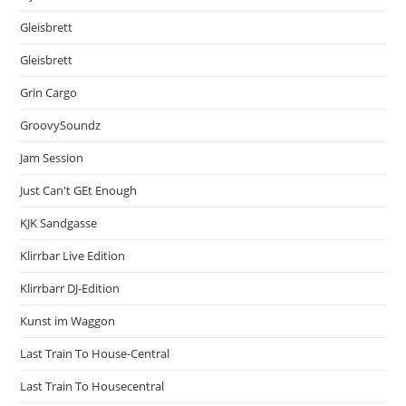
Gleisbrett
Gleisbrett
Grin Cargo
GroovySoundz
Jam Session
Just Can't GEt Enough
KJK Sandgasse
Klirrbar Live Edition
Klirrbarr DJ-Edition
Kunst im Waggon
Last Train To House-Central
Last Train To Housecentral