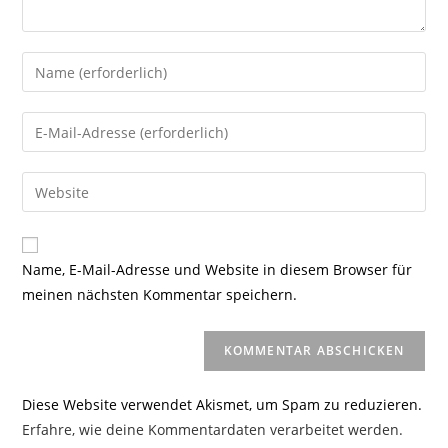
Gib
deinen
Namen
Gib
oder
deine
Benutzernamen
E-
Gib
zum
Mail-
deine
Kommentieren
Adresse
Website-
ein
zum
URL
Name, E-Mail-Adresse und Website in diesem Browser für
Kommentieren
ein
meinen nächsten Kommentar speichern.
ein
(optional)
Diese Website verwendet Akismet, um Spam zu reduzieren.
Erfahre, wie deine Kommentardaten verarbeitet werden.